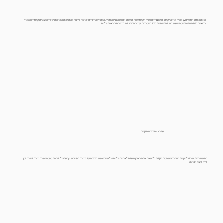
איכות ונוחות: החיפוי מעץ מוסיף מראה יוקרתי ומרשים לאמבטיית הקרח.עלות-תועלת: אמבטיה נגישה יחסית, המתאימה לכל מי שרוצה ליהנות מהיתרונות הבריאותיים של אמבטיות קרח ללא צורך
בהוצאה גדולה מדי.התאמה אישית: ניתן להתאים את גודל האמבטיה ועיצוב החיפוי לפי הצרכים והרצונות שלכם.
שדרוג עם דוד מים קרים
נוחות מירבית: תוכלו לכוון את טמפרטורת המים בקלות ולהתאים אותה באופן מושלם לצרכים שלכם.יעילות אנרגטית: הדוד פועל בצורה חסכונית, כך שתוכלו ליהנות מטמפרטורה יציבה לאורך זמן
ללא בזבוז אנרגיה.