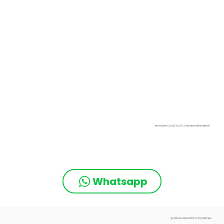
לתיאום משלוח/איסוף(אלנבי 17, תל אביב) בתיאום מראש
Whatsapp
אמבטיות קרח על בסיס מקפיא עם חיפוי עץ