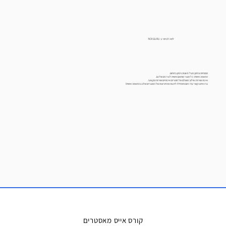
למה לבחור ב ICR GURU?
מומחיות וניסיון: מעל 6 שנות ניסיון בתחום.
התאמה אישית: כל מוצר מותאם אישית לצרכים שלכם.
איכות ושירות: שילוב מושלם של חומרים איכותיים ושירות מקצועי.
צרו איתנו קשר עוד היום ותתחילו ליהנות מהיתרונות של המוצרים שלנו בהתאמה אישית!
קורס אייס מאסטרים