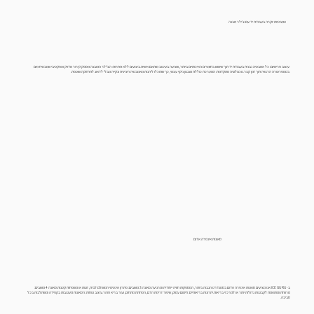
אמבטיות יוקרה בעבודת יד עם צ׳ילר מבנה
עיצוב פרימיום: כל אמבטיה נבנית בעבודת יד תוך שימוש בחומרים האיכותיים ביותר, ומגיעה בעיצוב מותאם אישית.ביצועים ללא תחרות: הצ'ילר המובנה מספק קירור מדויק ואפקטיבי שמבטיח מים
בטמפרטורה הרצויה תוך זמן קצר.טכנולוגיה מתקדמת: המערכת כוללת מנגנון ניקוי עצמי, כך שתוכלו ליהנות מאמבטיה היגיינית ונקייה מבלי לדאוג לתחזוקה שוטפת.
סאונות אינפרה אדום
ב-ICE GURU אנו מציעים סאונות אינפרה אדום בסטנדרט הגבוה ביותר, המספקות חוויה ייחודית ומרגיעה.סאונה 3 מושבים: פתרון אינטימי המושלם לבית, זוגות או משפחות קטנות.סאונה 4 מושבים:
מרווחת ומותאמת לקבוצות גדולות יותר או למרכזי בריאות.יתרונות בריאותיים: חימום עמוק, שיפור זרימת הדם, הפחתת מתחים, ועור בריא וזוהר.עיצוב ונוחות: הסאונות מעוצבות בקפידה ומשתלבות בכל
סביבה.