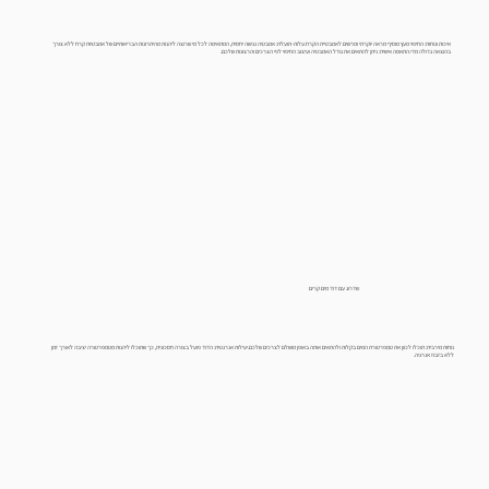
איכות ונוחות: החיפוי מעץ מוסיף מראה יוקרתי ומרשים לאמבטיית הקרח.עלות-תועלת: אמבטיה נגישה יחסית, המתאימה לכל מי שרוצה ליהנות מהיתרונות הבריאותיים של אמבטיות קרח ללא צורך
בהוצאה גדולה מדי.התאמה אישית: ניתן להתאים את גודל האמבטיה ועיצוב החיפוי לפי הצרכים והרצונות שלכם.
שדרוג עם דוד מים קרים
נוחות מירבית: תוכלו לכוון את טמפרטורת המים בקלות ולהתאים אותה באופן מושלם לצרכים שלכם.יעילות אנרגטית: הדוד פועל בצורה חסכונית, כך שתוכלו ליהנות מטמפרטורה יציבה לאורך זמן
ללא בזבוז אנרגיה.