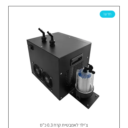
חדש!
צ'ילר לאמבטיית קרח 0.3 כ"ס