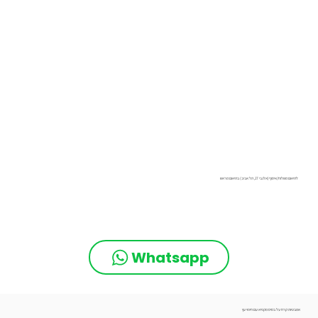
לתיאום משלוח/איסוף(אלנבי 17, תל אביב) בתיאום מראש
Whatsapp
אמבטיות קרח על בסיס מקפיא עם חיפוי עץ