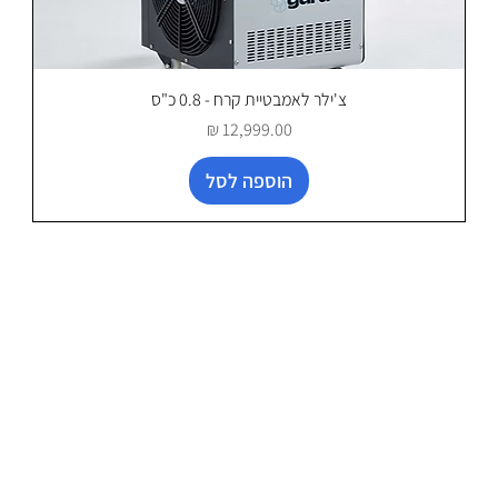
צ'ילר לאמבטיית קרח - 0.8 כ"ס
מחיר
הוספה לסל