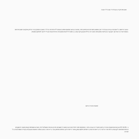
אמבטיות יוקרה בעבודת יד עם צ׳ילר מבנה
עיצוב פרימיום: כל אמבטיה נבנית בעבודת יד תוך שימוש בחומרים האיכותיים ביותר, ומגיעה בעיצוב מותאם אישית.ביצועים ללא תחרות: הצ'ילר המובנה מספק קירור מדויק ואפקטיבי שמבטיח מים
בטמפרטורה הרצויה תוך זמן קצר.טכנולוגיה מתקדמת: המערכת כוללת מנגנון ניקוי עצמי, כך שתוכלו ליהנות מאמבטיה היגיינית ונקייה מבלי לדאוג לתחזוקה שוטפת.
סאונות אינפרה אדום
ב-ICE GURU אנו מציעים סאונות אינפרה אדום בסטנדרט הגבוה ביותר, המספקות חוויה ייחודית ומרגיעה.סאונה 3 מושבים: פתרון אינטימי המושלם לבית, זוגות או משפחות קטנות.סאונה 4 מושבים:
מרווחת ומותאמת לקבוצות גדולות יותר או למרכזי בריאות.יתרונות בריאותיים: חימום עמוק, שיפור זרימת הדם, הפחתת מתחים, ועור בריא וזוהר.עיצוב ונוחות: הסאונות מעוצבות בקפידה ומשתלבות בכל
סביבה.