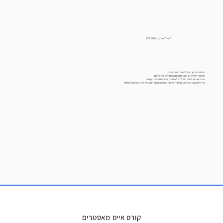
למה לבחור ב ICR GURU?
מומחיות וניסיון: מעל 6 שנות ניסיון בתחום.
התאמה אישית: כל מוצר מותאם אישית לצרכים שלכם.
איכות ושירות: שילוב מושלם של חומרים איכותיים ושירות מקצועי.
צרו איתנו קשר עוד היום ותתחילו ליהנות מהיתרונות של המוצרים שלנו בהתאמה אישית!
קורס אייס מאסטרים