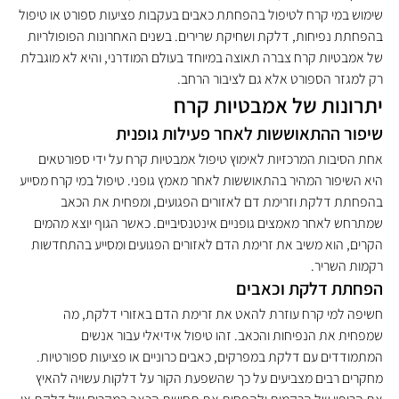
שימוש במי קרח לטיפול בהפחתת כאבים בעקבות פציעות ספורט או טיפול 
בהפחתת נפיחות, דלקת ושחיקת שרירים. בשנים האחרונות הפופולריות 
של אמבטיות קרח צברה תאוצה במיוחד בעולם המודרני, והיא לא מוגבלת 
רק למגזר הספורט אלא גם לציבור הרחב.
יתרונות של אמבטיות קרח
שיפור ההתאוששות לאחר פעילות גופנית
אחת הסיבות המרכזיות לאימוץ טיפול אמבטיות קרח על ידי ספורטאים 
היא השיפור המהיר בהתאוששות לאחר מאמץ גופני. טיפול במי קרח מסייע 
בהפחתת דלקת וזרימת דם לאזורים הפגועים, ומפחית את הכאב 
שמתרחש לאחר מאמצים גופניים אינטנסיביים. כאשר הגוף יוצא מהמים 
הקרים, הוא משיב את זרימת הדם לאזורים הפגועים ומסייע בהתחדשות 
רקמות השריר.
הפחתת דלקת וכאבים
חשיפה למי קרח עוזרת להאט את זרימת הדם באזורי דלקת, מה 
שמפחית את הנפיחות והכאב. זהו טיפול אידיאלי עבור אנשים 
המתמודדים עם דלקת במפרקים, כאבים כרוניים או פציעות ספורטיות. 
מחקרים רבים מצביעים על כך שהשפעת הקור על דלקות עשויה להאיץ 