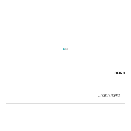
תגובות
כתיבת תגובה...
השכרת אמבטיות קרח – הפתרון המושלם
למדריכים ואירועים