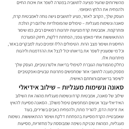
מהשירותים שהעיר מציעה לתושביה במטרה לשפר את איכות החיים 
ולהפחית את הלחץ היומיומי.
העסק שלך, הקרוב לאזור, מציע לתושבים גישה נוחה לאמבטיות קרח, 
סאונה ונשימות מעגליות – טיפולים שהפופולריות שלהם רק הולכת 
ומתרקמת. אמבטיות קרח מציעות יתרונות רפואיים רבים, כמו שיפור 
ההתאוששות אחרי מאמץ גופני, הפחתת דלקות, חיזוק המערכת 
החיסונית ושיפור מצב הרוח. הטיפולים הללו זמינים כעת למבקרים באזור, 
וכל מי שמעוניין לשפר את בריאותו יכול לנצל את ההזדמנות וליהנות 
מיתרונות אלו.
כחלק מהמודעות הגוברת לטיפולי בריאות אלטרנטיביים, העסק שלך 
מספק מענה לתושבי אזור שמחפשים פתרונות טבעיים ואפקטיביים 
לשיפור בריאותם ורווחתם האישית.
סאונה ונשימות מעגליות – שילוב אידיאלי
שילוב של סאונה, אמבטיות קרח ונשימות מעגליות מהווה את השילוב 
האידיאלי עבור אנשים המחפשים טיפול משולב. הסאונה מסייעת להאיץ 
את זרימת הדם, להוריד מתח, ולהפחית כאבים בשרירים, בעוד 
שאמבטיית הקרח מסייעת בהפחתת דלקת ושיפור ההתאוששות. נשימות 
מעגליות, המהוות טכניקת נשימה שמבוססת על מחזוריות, מסייעות 