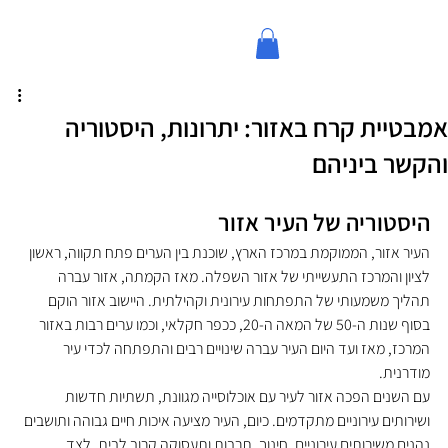
אמבטיית קרח באזור: יתרונות, היסטוריה
והקשר ביניהם
היסטוריה של העיר אזור
העיר אזור, הממוקמת במרכז הארץ, שוכנת בין הערים פתח תקווה, ראשון 
לציון והמרכז התעשייתי של אזור השפלה. מאז הקמתה, אזור עברה 
תהליך משמעותי של התפתחות עירונית וקהילתית. היישוב אזור הוקם 
בסוף שנות ה-50 של המאה ה-20, ככפר חקלאי, וכמו ערים רבות באזור 
המרכז, מאז ועד היום העיר עברה שינויים רבים והתפתחה לכדי עיר 
מודרנית.
עם השנים הפכה אזור לעיר עם אוכלוסייה מגוונת, תשתיות חדשות 
ושירותים עירוניים מתקדמים. כיום, העיר מציעה איכות חיים גבוהה ותושבים 
נהנים משירותים עירוניים, חינוך, תרבות ותעסוקה קרוב לבית. לצד 