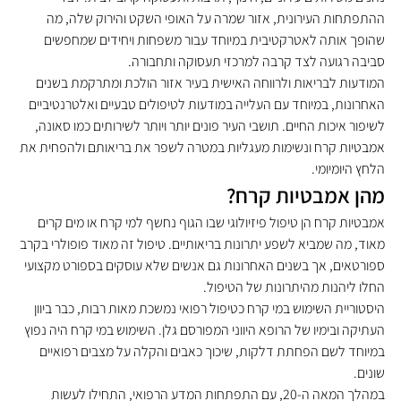
ההתפתחות העירונית, אזור שמרה על האופי השקט והירוק שלה, מה 
שהופך אותה לאטרקטיבית במיוחד עבור משפחות ויחידים שמחפשים 
סביבה רגועה לצד קרבה למרכזי תעסוקה ותחבורה.
המודעות לבריאות ולרווחה האישית בעיר אזור הולכת ומתרקמת בשנים 
האחרונות, במיוחד עם העלייה במודעות לטיפולים טבעיים ואלטרנטיביים 
לשיפור איכות החיים. תושבי העיר פונים יותר ויותר לשירותים כמו סאונה, 
אמבטיות קרח ונשימות מעגליות במטרה לשפר את בריאותם ולהפחית את 
הלחץ היומיומי.
מהן אמבטיות קרח?
אמבטיות קרח הן טיפול פיזיולוגי שבו הגוף נחשף למי קרח או מים קרים 
מאוד, מה שמביא לשפע יתרונות בריאותיים. טיפול זה מאוד פופולרי בקרב 
ספורטאים, אך בשנים האחרונות גם אנשים שלא עוסקים בספורט מקצועי 
החלו ליהנות מהיתרונות של הטיפול.
היסטוריית השימוש במי קרח כטיפול רפואי נמשכת מאות רבות, כבר ביוון 
העתיקה ובימיו של הרופא היווני המפורסם גלן. השימוש במי קרח היה נפוץ 
במיוחד לשם הפחתת דלקות, שיכוך כאבים והקלה על מצבים רפואיים 
שונים.
במהלך המאה ה-20, עם התפתחות המדע הרפואי, התחילו לעשות 