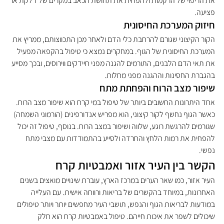
את הריפוי של הרקמות ולהפחית את תחושת הכאב במקרים של דלקת או 
פציעה.
חיזוק המערכת החיסונית
הקור הקיצוני שגורם להרחבת כלי הדם ולאחר מכן התכווצותם, ממריץ את 
המערכת החיסונית של הגוף. במחקרים נמצא כי טיפול בהקפאה מפעיל 
את תאי הדם הלבנים, התורמים להגנה מפני חיידקים ווירוסים, ובכך מסייע 
בהגברת החסינות וההגנה מפני מחלות.
שיפור מצב הרוח והפחתת מתח
אחד היתרונות החשובים ביותר של טיפול במי קרח הוא שיפור מצב הרוח. 
כאשר הגוף נחשף לקור קיצוני, הוא מפריש אנדורפינים (הורמוני השמחה) 
שגורמים להרגשת רוגע, שלווה ושיפור במצב הרוח. בנוסף, טיפול זה יכול 
להפחית את רמות הלחץ והחרדה ולסייע בהתמודדות עם מצבי מתח 
נפשי.
הקשר בין העיר אזור ואמבטיות קרח
העיר אזור, כמו שאר הערים במרכז הארץ, עוברת שינויים מואצים בשנים 
האחרונות, במיוחד בהקשרים של בריאות ורווחה אישית. עם העלייה 
במודעות לבריאות הגוף והנפש, תושבי העיר מחפשים יותר ויותר טיפולים 
שיכולים לשפר את איכות חייהם. טיפול באמבטיות קרח הוא חלק 