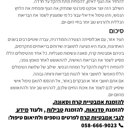
להחזיר את הגוף לאיזון, להפחית מתח ולהקל על חרדה.
השילוב הזה יוצר אפקט סינרגטי שמחזק את הגוף ומפחית את הלחץ 
הנפשי, וזהו טיפול אידיאלי עבור כל מי שמעוניין לשפר את הבריאות 
הכללית ולהרגיש טוב יותר בחיי היום-יום.
סיכום
העיר אזור, עם אוכלוסייתה הצעירה והמודרנית, עברה שינויים רבים בשנים 
האחרונות, וכעת היא מציעה לתושביה שירותים בריאותיים מתקדמים, 
ביניהם אמבטיות קרח, סאונה ונשימות מעגליות. כל אחד מהטיפולים הללו 
מסייע לשפר את הבריאות האישית, להתאושש לאחר מאמץ גופני, 
להפחית דלקות ולהקל על המתח הנפשי. שילוב של שלושת הטיפולים 
הללו מאפשר לתושבי אזור להנות מבריאות ורווחה גבוהה.
אם אתם תושבי אזור או מבקרים באזור, אל תהססו לתאם טיפול אישי 
שיסייע לכם לשפר את איכות החיים שלכם, להרגיש טוב יותר ולהתאושש 
מהיום-יום.
להזמנת אמבטיית קרח וסאונה
, 
להזמנת
 סדנאות,
 להזמנת 
טבילות
 , ולעוד 
מידע 
לגבי אמבטיות קרח
 לפרטים נוספים ולתיאום טיפול: 
📞 058-666-9023