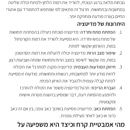
נוכחות מלאה ברגע הנוכחי, להוריד את רמות הלחץ ולפתח יכולת שליטה 
במחשבות ובתחושות. תרגול זה מתאים למי שמחפש להתמודד עם אתגרי 
החיים בצורה מודעת ומחוזקת יותר.
היתרונות של מדיטציה
הפחתת מתח וחרדה
: מדיטציה מוכחת כיעילה בהפחתת תחושות 
של מתח נפשי וחרדה. היא מסייעת להוריד את רמות הקורטיזול 
במוח, ההורמון שקשור למתח.
שיפור מצב הרוח
: מדיטציה יכולה להעלות את רמות הסרוטונין 
במוח, מה שקשור לשיפור במצב הרוח ותחושת שמחה ושביעות רצון.
חיזוק המודעות העצמית
: מדיטציה מקנה למתרגל את היכולת 
להיות מודע יותר למחשבותיו, רגשותיו ותחושותיו. מודעות זו מסייעת 
לפתח קבלה עצמית ולהגביר את האיזון הפנימי.
הגברת הריכוז
: תרגול מדיטציה משפר את היכולת להתרכז 
ולהימנע מהסחות דעת, דבר שמסייע בהשגת מטרות אישיות 
ומקצועיות.
הפחתת כאב
: מדיטציה מסייעת בשיכוך כאב גופני, בין אם זה כאב 
כרוני או כאב לאחר פעילות גופנית.
מהי אמבטיית קרח וכיצד היא משפיעה על 