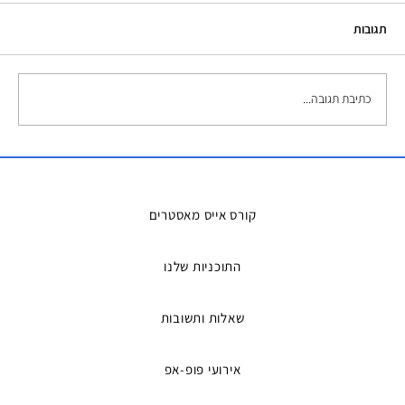
תגובות
כתיבת תגובה...
השכרת אמבטיות קרח – הפתרון המושלם
למדריכים ואירועים
קורס אייס מאסטרים
התוכניות שלנו
שאלות ותשובות
אירועי פופ-אפ