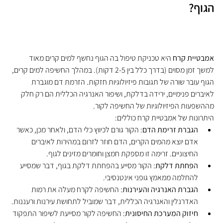
הגוף?
אמבטיית קרח
 היא טכניקת טיפול בה הגוף נחשף למים קרים מאוד 
למשך זמן מסוים (בדרך כלל בין 2-5 דקות). במהלך החשיפה למים קרים, 
הגוף עובר שורה של תגובות פיזיולוגיות חזקות. הזרמת דם מוגברת 
לאיברים פנימיים, ירידה בדלקת, ושיפור האנרגיה הכללית הם רק חלק 
מההשפעות הפיזיולוגיות של החשיפה לקור.
היתרונות של אמבטיית קרח כוללים:
הגברת זרימת הדם
: הקור גורם לכיווץ כלי הדם, ולאחר מכן, כאשר 
אדם יוצא מהמים הקרים, הדם חוזר לזרום במהירות לאיברים 
החיצוניים. זרימה זו מספקת חמצן וחומרים מזינים לגוף.
הפחתת דלקת
: הקור מסייע בהפחתת דלקת בגוף, דבר שמסייע 
להחלמה ממאמץ גופני אינטנסיבי.
הגברת האנרגיה והעירנות
: החשיפה לקרח מעלה את רמות 
האדרנלין והאנרגיה הכללית, דבר שמוביל לתחושת עירנות ורעננות.
חיזוק המערכת החיסונית
: החשיפה לקור מסייעת לשיפור התפקוד 