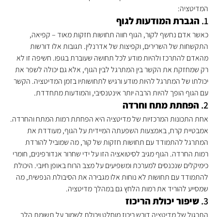
המדיטציה:
1. 
הגברת המודעות לגוף
כאשר אדם נחשף לקור, הגוף חווה תחושות חזקות מאוד – קפיאה, 
התקשחות של השרירים, וקפיצות של אדרנלין. תגובות אלו דורשות 
מהאדם להתרכז ולהיות מודע לכל תחושה שעוברת בגופו. חשיפה זו לא 
רק שמחזקת את הקשר בין המתרגל לבין הגוף, אלא גם יכולה לשפר את 
יכולתו של המתרגל להיות מודע ורגיש לתחושותיו בזמן המדיטציה. הקשר 
עם הגוף הופך להיות הרבה יותר אינטנסיבי, והמודעות מתחדדת.
2. 
הפחתת מתח וחרדה
אחת התכונות המרכזיות של מדיטציה היא הפחתת רמות המתח והחרדה. 
אמבטיית קרח, באמצעות השפעתה המיידית על הגוף, מעודדת את 
המתרגל להתמודד עם תחושות חזקות של קור, מה שמוביל להורדת 
רמות החרדה. הגוף מגיב לסיטואציה הזו על ידי שחרור אנדורפינים, חומרי 
כימיקלים שנכנסים למערכת ומשפיעים על מצב הרוח באופן חיובי. היכולת 
להתמודד עם תחושות לא נוחות אלו מגבירה את הסיבולת הנפשית, מה 
שמסייע להוריד את רמות הלחץ גם במהלך מדיטציה.
3. 
שיפור יכולת הריכוז
התרגול של מדיטציה דורש ריכוז מוחלט ויכולת לשמור על תשומת הלב 