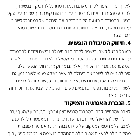
לאורך זמן. חשיפה לקרח מאתגרת את המתרגל להתמקד בנשימה, 
להימנע מהסחות דעת ולהתמודד עם תחושות קשות תוך שמירה על שקט 
פנימי. התמודדות כזו עם הקור מחזקת את היכולת של המתרגל לשמור 
על ריכוז וקשב, גם כאשר חוויות גופניות חזקות ומורכבות צצות במהלך 
המדיטציה.
4. 
חיזוק הסיבולת הנפשית
כמו כל תרגול קשה, חשיפה לקרח בונה סיבולת נפשית ויכולת להתמודד 
עם אתגרים פיזיים ורגשיים. המתרגל שמצליח לשהות במים קרים, לא רק 
שמשפר את עמידותו הפיזית, אלא גם מחזק את החוסן הנפשי שלו. 
סיבולת זו יכולה לשפר את היכולת להישאר בשקט פנימי לאורך זמן, גם 
במצבים של דאגות או תחושות של אי נוחות. ברגע שהמתרגל מצליח 
לשמור על יציבות נפשית בתנאים קשים, הוא יכול להעביר את החוסן הזה 
גם למדיטציה.
5. 
הגברת האנרגיה והמיקוד
לאחר אמבטיית קרח, המתרגל מרגיש רענן ונמרץ יותר, מכיוון שהגוף עבר 
תהליך של "החייאה" מיידית. תחושת העירנות הזו מאפשרת לו להיכנס 
למצב של מדיטציה ממקום של פוקוס גבוה יותר. האנרגיה המוגברת 
מהקור יכולה להעצים את היכולת להתמקד בנשימה או במרכז פנימי, תוך 