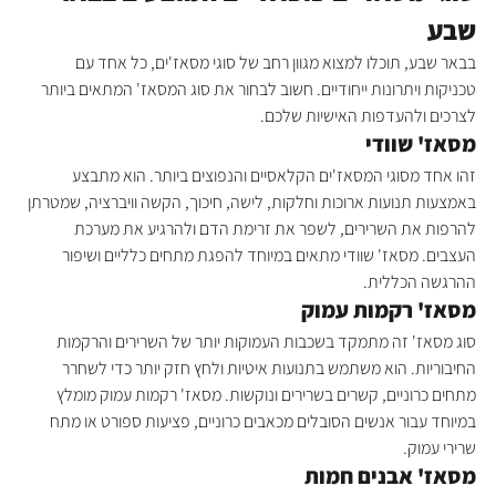
שבע
בבאר שבע, תוכלו למצוא מגוון רחב של סוגי מסאז'ים, כל אחד עם 
טכניקות ויתרונות ייחודיים. חשוב לבחור את סוג המסאז' המתאים ביותר 
לצרכים ולהעדפות האישיות שלכם.
מסאז' שוודי
זהו אחד מסוגי המסאז'ים הקלאסיים והנפוצים ביותר. הוא מתבצע 
באמצעות תנועות ארוכות וחלקות, לישה, חיכוך, הקשה וויברציה, שמטרתן 
להרפות את השרירים, לשפר את זרימת הדם ולהרגיע את מערכת 
העצבים. מסאז' שוודי מתאים במיוחד להפגת מתחים כלליים ושיפור 
ההרגשה הכללית.
מסאז' רקמות עמוק
סוג מסאז' זה מתמקד בשכבות העמוקות יותר של השרירים והרקמות 
החיבוריות. הוא משתמש בתנועות איטיות ולחץ חזק יותר כדי לשחרר 
מתחים כרוניים, קשרים בשרירים ונוקשות. מסאז' רקמות עמוק מומלץ 
במיוחד עבור אנשים הסובלים מכאבים כרוניים, פציעות ספורט או מתח 
שרירי עמוק.
מסאז' אבנים חמות