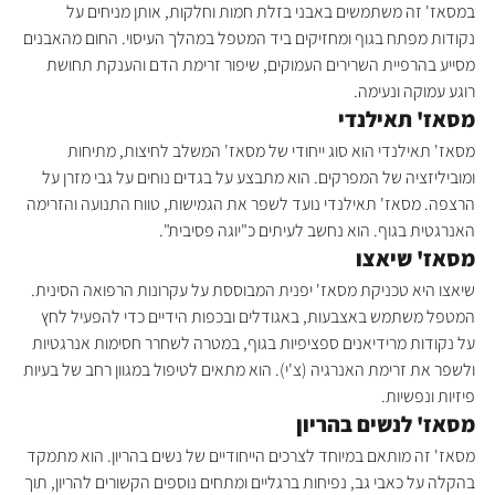
במסאז' זה משתמשים באבני בזלת חמות וחלקות, אותן מניחים על 
נקודות מפתח בגוף ומחזיקים ביד המטפל במהלך העיסוי. החום מהאבנים 
מסייע בהרפיית השרירים העמוקים, שיפור זרימת הדם והענקת תחושת 
רוגע עמוקה ונעימה.
מסאז' תאילנדי
מסאז' תאילנדי הוא סוג ייחודי של מסאז' המשלב לחיצות, מתיחות 
ומוביליזציה של המפרקים. הוא מתבצע על בגדים נוחים על גבי מזרן על 
הרצפה. מסאז' תאילנדי נועד לשפר את הגמישות, טווח התנועה והזרימה 
האנרגטית בגוף. הוא נחשב לעיתים כ"יוגה פסיבית".
מסאז' שיאצו
שיאצו היא טכניקת מסאז' יפנית המבוססת על עקרונות הרפואה הסינית. 
המטפל משתמש באצבעות, באגודלים ובכפות הידיים כדי להפעיל לחץ 
על נקודות מרידיאנים ספציפיות בגוף, במטרה לשחרר חסימות אנרגטיות 
ולשפר את זרימת האנרגיה (צ'י). הוא מתאים לטיפול במגוון רחב של בעיות 
פיזיות ונפשיות.
מסאז' לנשים בהריון
מסאז' זה מותאם במיוחד לצרכים הייחודיים של נשים בהריון. הוא מתמקד 
בהקלה על כאבי גב, נפיחות ברגליים ומתחים נוספים הקשורים להריון, תוך 