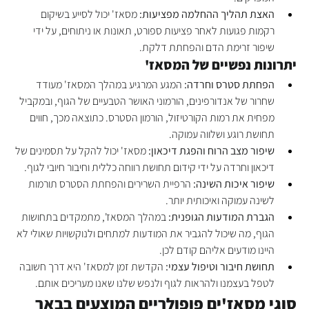
האצת תהליך ההחלמה מפציעות:
 מסאז' יכול לסייע בשיקום 
רקמות פגועות לאחר פציעות ספורט, תאונות או ניתוחים, על ידי 
שיפור זרימת הדם והפחתת דלקת.
יתרונות נפשיים של המסאז'
הפחתת סטרס וחרדה:
 המגע המרגיע במהלך המסאז' מעודד 
שחרור של אנדורפינים, הורמוני האושר הטבעיים של הגוף, ובמקביל 
מפחית את רמות הקורטיזול, הורמון הסטרס. כתוצאה מכך, חווים 
תחושת רוגע ושלווה עמוקה.
שיפור מצב הרוח והפגת דיכאון:
 מסאז' יכול להקל על תסמינים של 
דיכאון וחרדה על ידי קידום תחושת רווחה כללית וחיבור חיובי לגוף.
שיפור איכות השינה:
 הרפיית השרירים והפחתת הסטרס תורמות 
לשינה עמוקה ואיכותית יותר.
הגברת המודעות הגופנית:
 במהלך המסאז', מתמקדים בתחושות 
הגוף, מה שיכול להגביר את המודעות למתחים ולנוקשויות שאולי לא 
היינו מודעים אליהם קודם לכן.
תחושת חיבור וטיפול עצמי:
 הקדשת זמן למסאז' היא דרך חשובה 
לטפל בעצמנו ולהראות לגוף ולנפש שלנו שאנו מעריכים אותם.
סוגי מסאז'ים פופולריים המוצעים בבאר 