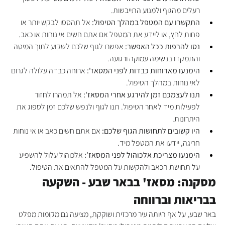
רעלים מהגוף ולמנוע התייבשות.
התקשרו עם המטפל במהלך הטיפול:
 אל תהססו לבקש יותר או 
פחות לחץ, או ליידע את המטפל אם אתם חשים אי נוחות או כאב.
נסו להרפות ככל האפשר:
 אפשרו לגוף שלכם לשקוע לתוך המיטה 
והתמקדו בנשימה עמוקה ורגועה.
הימנעו מארוחות כבדות לפני המסאז':
 ארוחה כבדה עלולה לגרום 
לאי נוחות במהלך הטיפול.
תנו לעצמכם זמן להירגע אחרי המסאז':
 אל תמהרו לחזור 
לפעילות מיד לאחר הטיפול. תנו לגוף ולנפש שלכם זמן לספוג את 
היתרונות.
היו קשובים לתחושות הגוף שלכם:
 אם אתם חשים כאב או אי נוחות 
חריגה, יידעו את המטפל מיד.
הימנעו מצריכת אלכוהול לפני המסאז':
 אלכוהול עלול להשפיע 
על תחושת הכאב ולהקשות על המטפל להתאים את הטיפול.
מסקנה: מסאז' בבאר שבע - השקעה 
בבריאות וברווחה
באר שבע, על אף היותה עיר מרכזית ושוקקת, מציעה גם מקומות מפלט 