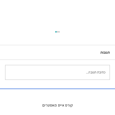
תגובות
כתיבת תגובה...
השכרת אמבטיות קרח – הפתרון המושלם
למדריכים ואירועים
קורס אייס מאסטרים