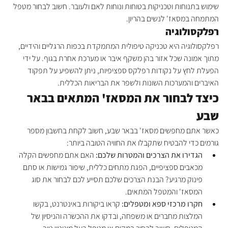
שימוש בתנוחות וטכניקות בטוחות ונוחות לאם ולעובר. חשוב לבחור מטפל 
המתמחה במסאז' לנשים בהריון.
רפלקסולוגיה
רפלקסולוגיה היא טכניקה טיפולית המתמקדת בכפות הרגליים והידיים, 
מתוך אמונה שכל אזור בהן משקף איבר או מערכת אחרת בגוף. על ידי 
הפעלת לחץ על נקודות רפלקס ספציפיות, ניתן להשפיע על תפקוד 
האיברים והמערכות השונות ולשפר את הבריאות הכללית.
כיצד לבחור את המסאז' המתאים בבאר 
שבע
כאשר אתם מחפשים מסאז' בבאר שבע, חשוב לקחת בחשבון מספר 
גורמים כדי להבטיח שתקבלו את החוויה הטובה ביותר:
הגדירו את הצרכים והמטרות שלכם:
 האם אתם מחפשים הקלה 
מכאבים ספציפיים, הפגת מתחים כללית, שיפור גמישות או סתם 
פינוק מרגיע? הבנת הצרכים שלכם תסייע לכם לבחור את סוג 
המסאז' והמטפל המתאים.
חקרו מרכזי ספא ומטפלים:
 קראו ביקורות באינטרנט, בקשו 
המלצות מחברים או משפחה, ובדקו את ההכשרה והניסיון של 