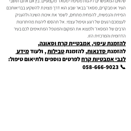
שלווים המאפשרים ליהנות מטיפולי מסאז' מקצועיים. בין אם אתם תושבי 
העיר או מבקרים, מסאז' בבאר שבע הוא דרך מצוינת להשקיע בבריאותכם 
הפיזית והנפשית, להפחית מתחים, לשפר את איכות השינה ולהעניק 
לעצמכם רגעים של רוגע וטיפול עצמי. אל תהססו ליהנות מהיתרונות 
הרבים של המסאז' ולמצוא את המקום והמטפל המתאימים לכם בעיר 
הדרומית והמרכזית הזו.
להזמנת עיסוי, אמבטיית קרח וסאונה
, 
להזמנת
 סדנאות,
 להזמנת 
טבילות
 , ולעוד 
מידע 
לגבי אמבטיות קרח
 לפרטים נוספים ולתיאום טיפול: 
📞 058-666-9023