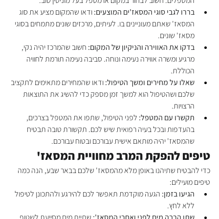
המטפלים. חשוב לבחור במקום או מטפל בעל מוניטין טוב.
בררו לגבי סוגי המסאז'ים המוצעים:
 ודאו שהמקום מציע את סוג 
המסאז' שאתם מעוניינים בו. לעיתים, מרכזים שונים מתמחים בסוגי 
מסאז' שונים.
בדקו את האווירה והניקיון של המקום:
 חשוב שהמרכז יהיה נקי, 
מרגיע ומשרה אווירה נעימה ונוחה. סביבה נעימה תורמת לחוויה 
הכוללת.
שאלו על מחירים ומשך הטיפול:
 ודאו שהמחירים מתאימים לתקציב 
שלכם ושהטיפול הוא למשך זמן מספק כדי להשיג את התוצאות 
הרצויות.
תקשרו עם המטפל:
 לפני הטיפול, שתפו את המטפל בצרכים, 
בהעדפות ובכל בעיה רפואית שיש לכם. תקשורת טובה תבטיח 
שהמסאז' יהיה מותאם אישית עבורכם ובטוח עבורכם.
טיפים להפקת המרב מחוויית המסאז'
כדי להבטיח שתיהנו באופן מלא מהמסאז' שלכם בבאר שבע, הנה כמה 
טיפים מועילים:
הגיעו בזמן:
 הגעה מוקדמת תאפשר לכם להירגע ולהתכונן לטיפול 
ללא לחץ.
שתו הרבה מים לפני ואחרי המסאז':
 שתיית מים מסייעת לשטוף 