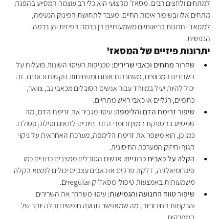
למתחים ולחצים רבים. מסאז' מקצועי הוא כלי רב עוצמה המסייע בהפגת 
מתחים אלו ובשיפור איכות החיים. מעבר לתחושת הפינוק הנעימה, 
למסאז' יתרונות בריאותיים משמעותיים הן ברמה הפיזית והן ברמה 
הנפשית.
יתרונות פיזיים של המסאז'
שחרור מתחים וכאבי שרירים:
 טכניקות העיסוי השונות פועלות על 
השרירים המכווצים, משחררות אותם ומפחיתות נוקשות וכאבים. זה 
יכול להיות יעיל במיוחד עבור אנשים הסובלים מכאבי גב, צוואר, 
כתפיים, רגליים או כאבי ראש מתחיים.
שיפור זרימת הדם והלימפה:
 עיסוי מגביר את זרימת הדם, מה 
שמסייע בהספקת חמצן וחומרי הזנה חיוניים לתאים וסילוק פסולת. 
כמו כן, הוא משפר את זרימת הלימפה, מערכת האחראית על ניקוי 
הגוף וחיזוק המערכת החיסונית.
הקלה על כאבים כרוניים:
 אנשים הסובלים ממצבים כרוניים כמו 
פיברומיאלגיה, דלקת פרקים או כאבים עצביים יכולים למצוא הקלה 
משמעותית באמצעות טיפולי מסאז' ק regularים.
שיפור טווח התנועה והגמישות:
 עיסוי משחרר את השרירים 
והרקמות החיבוריות, מה שמאפשר תנועה חופשית וקלה יותר של 
המפרקים.