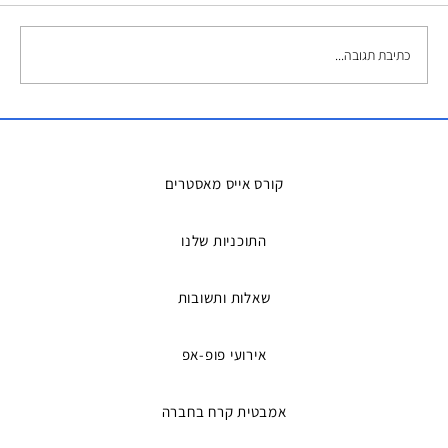
כתיבת תגובה...
השכרת אמבטיות קרח – הפתרון המושלם
למדריכים ואירועים
קורס אייס מאסטרים
התוכניות שלנו
שאלות ותשובות
אירועי פופ-אפ
אמבטית קרח בחברה