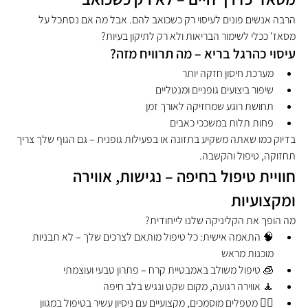
הרבה אנשים פונים לעיסוי רק כשכואב להם. אבל מה אם נסתכל על 
מסאז' ככלי לשימור הבריאות ולא רק לתיקון בעיות?
עיסוי כהרגל בריא – מה תרוויח מזה?
מערכת חיסון חזקה יותר
שיפור ביצועים גופניים ומנטליים
תחושת רוגע שמחזיקה לאורך זמן
פחות תלות במשככי כאבים
בדיוק כמו שאתה משקיע בתזונה או בפעילות גופנית – גם הגוף שלך צריך 
תחזוקה, טיפול והקשבה.
חוויית טיפול בחיפה – נגישות, אווירה 
ומקצועיות
מה הופך את הקליניקה שלנו לייחודית?
🧠 התאמה אישית: כל טיפול מותאם לצרכים שלך – לא תבניות 
מוכנות מראש
🧊 טיפול משולב באמבטיית קרח – פתרון טבעי ועוצמתי
🧘 אווירה רגועה, מקום שקט ונגיש בלב חיפה
🧑‍⚕️ מטפלים מוסמכים, מקצועיים עם ניסיון עשיר בטיפול במגוון 