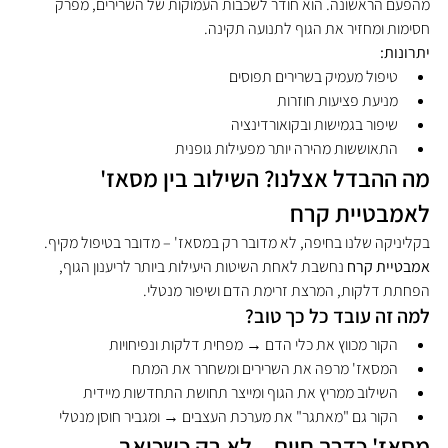
מהפעם הראשונה. הוא חודר לשכבות העמוקות של השרירים, מפרק 
חסימות ומחזיר את הגוף לתנועה תקינה.
יתרונות:
טיפול מעמיק בשרירים תפוסים
מניעת פציעות חוזרות
שיפור בגמישות ובקואורדינציה
התאוששות מהירה יותר מפעילות גופנית
מה ההבדל אצלנו? השילוב בין מסאז' 
לאמבטיית קרח
בקליניקה שלנו בחיפה, לא מדובר רק במסאז' – מדובר בטיפול מקיף. 
אמבטיית קרח
 נחשבת לאחת השיטות היעילות ביותר לריענון הגוף, 
הפחתת דלקות, המרצת זרימת הדם ושיפור מנטלי.
למה זה עובד כל כך טוב?
הקור מכווץ את כלי הדם → מפחית דלקות ונפיחויות
המסאז' מרפה את השרירים ומשחרר את המתח
השילוב ממריץ את הגוף ומייצר תחושת התחדשות מיידית
הקור גם "מאתגר" את מערכת העצבים → ומגביר חוסן מנטלי
מסאז' כדרך חיים – לא רק כשכואב