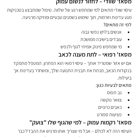
מסאז' שוודי – לחזור לנשום עמוק
עיסוי שוודי מתאים למי שמחפש רגע של שלווה. טיפול שמתבצע בטכניקות 
מגע עדינות וזורמות, תוך שימוש בשמנים טבעיים ומוזיקה מרגיעה.
למי זה מתאים?
אנשים בלחץ נפשי גבוה
עובדים בישיבה ממושכת
מי שמחפש פינוק אמיתי לגוף ולנפש
מסאז' רפואי – לתת מענה לכאב
אם יש אזור שמטריד אותך – עיסוי רפואי הוא הפתרון. המטפל מתמקד 
בנקודות הכאב, מנתח את תבנית התנועה שלך, ומשחרר בעדינות אך 
ביעילות.
מתאים לבעיות כגון:
גב תפוס
צוואר נוקשה
כאבים כרוניים
פציעות ספורט
מסאז' רקמות עמוק – למי שהגוף שלו "צועק"
העיסוי הזה לא לכולם – אבל מי שצריך אותו מרגיש את ההבדל כבר 