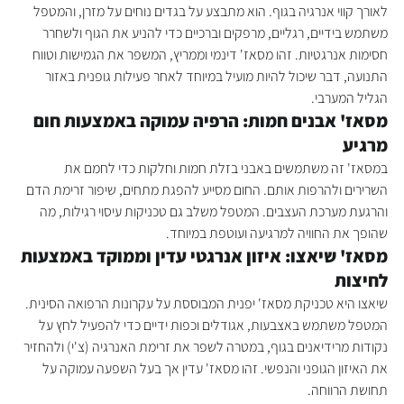
לאורך קווי אנרגיה בגוף. הוא מתבצע על בגדים נוחים על מזרן, והמטפל 
משתמש בידיים, רגליים, מרפקים וברכיים כדי להניע את הגוף ולשחרר 
חסימות אנרגטיות. זהו מסאז' דינמי וממריץ, המשפר את הגמישות וטווח 
התנועה, דבר שיכול להיות מועיל במיוחד לאחר פעילות גופנית באזור 
הגליל המערבי.
מסאז' אבנים חמות: הרפיה עמוקה באמצעות חום 
מרגיע
במסאז' זה משתמשים באבני בזלת חמות וחלקות כדי לחמם את 
השרירים ולהרפות אותם. החום מסייע להפגת מתחים, שיפור זרימת הדם 
והרגעת מערכת העצבים. המטפל משלב גם טכניקות עיסוי רגילות, מה 
שהופך את החוויה למרגיעה ועוטפת במיוחד.
מסאז' שיאצו: איזון אנרגטי עדין וממוקד באמצעות 
לחיצות
שיאצו היא טכניקת מסאז' יפנית המבוססת על עקרונות הרפואה הסינית. 
המטפל משתמש באצבעות, אגודלים וכפות ידיים כדי להפעיל לחץ על 
נקודות מרידיאנים בגוף, במטרה לשפר את זרימת האנרגיה (צ'י) ולהחזיר 
את האיזון הגופני והנפשי. זהו מסאז' עדין אך בעל השפעה עמוקה על 
תחושת הרווחה.