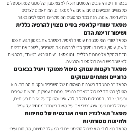
בכפר ורדים והיישובים הסמוכים תוכלו למצוא מגוון של מכוני ספא ומטפלים 
מקצועיים המציעים סוגים שונים של מסאז'ים, המותאמים לצרכים 
ולהעדפות שונות. הנה כמה מהסוגים הפופולריים והמומלצים באזור:
מסאז' שוודי קלאסי: בסיס מצוין להרפיה כללית 
ושיפור זרימת הדם
מסאז' שוודי הוא טכניקת עיסוי קלאסית המשתמשת במגוון תנועות כמו 
לישה, עיסוי, טפיחות וחיכוך כדי להרפות את השרירים, לשפר את זרימת 
הדם ולהקל על מתחים כלליים. זהו מסאז' נעים ומרגיע במיוחד, המתאים 
למי שמחפש חוויה הוליסטית ומרגיעה.
מסאז' רקמות עמוק: טיפול ממוקד ויעיל בכאבים 
כרוניים ומתחים עמוקים
מסאז' זה מתמקד בשכבות העמוקות של השרירים ורקמות החיבור. הוא 
מומלץ במיוחד לטיפול בכאבים כרוניים, מתחים עמוקים, נוקשות שרירים 
ובעיות יציבה. הטכניקות כוללות לחץ איטי וממוקד על אזורים בעייתיים, 
שיכול להיות מעט אינטנסיבי אך יעיל מאוד בשחרור מתחים עקשניים.
מסאז' תאילנדי: חוויה אנרגטית של מתיחות 
ולחיצות מסורתיות
מסאז' תאילנדי הוא טיפול הוליסטי ייחודי המשלב לחיצות, מתיחות ועיסוי 