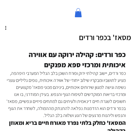
מסאז' בכפר ורדים
כפר ורדים: קהילה ירוקה עם אווירה 
איכותית ומרכזי ספא מפנקים
כפר ורדים, יישוב קהילתי ירוק ופורח השוכן בלב הגליל המערבי היפהפה, 
מציע לתושביו ומבקריו שילוב ייחודי של אווירה איכותית, נופים גליליים עוצרי 
נשימה וגישה למגוון שירותים איכותיים, ביניהם מכוני מסאז' מקצועיים 
ומרכזי בריאות המוקדשים לטיפוח הגוף והנפש. בעידן המודרני, בו אנו 
חשופים לשגרת חיים דינאמית ולעיתים גם למתחים פיזיים ונפשיים, מסאז' 
בכפר ורדים הוא הזדמנות נפלאה להתנתק מההמולה, לשחרר את הגוף 
והנפש וליהנות מרגעים של רוגע ושלווה בלב הגליל.
המסאז' כחלק בלתי נפרד מאורח חיים בריא ומאוזן 
בקהילה