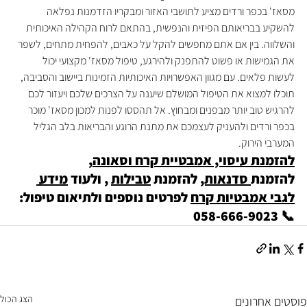
מסאז' בכפר ורדים מציע לתושבי האזור ומבקריו הזדמנות נפלאה 
להשקיע בבריאותם הפיזית והנפשית, בהתאם לרוח הקהילה האיכותית 
והשלווה. בין אם אתם מחפשים להקל על כאבים, להפחית מתחים, לשפר 
את הגמישות או פשוט להתפנק ולהירגע, טיפול מסאז' מקצועי יכול 
לעשות פלאים. עם מגוון האפשרויות האיכותיות הזמינות ביישוב והסביבה, 
תוכלו למצוא את הטיפול המושלם שיענה על הצרכים שלכם ויעזור לכם 
להרגיש טוב יותר מבפנים ומבחוץ. אל תהססו לפנות למכון מסאז' מוכר 
בכפר ורדים ולהעניק לעצמכם את מתנת הרוגע והבריאות בלב הגליל 
המערבי הירוק.
להזמנת עיסוי, אמבטיית קרח וסאונה
, 
להזמנת
 סדנאות,
 להזמנת 
טבילות
 , ולעוד 
מידע 
לגבי אמבטיות קרח
 לפרטים נוספים ולתיאום טיפול: 
📞 058-666-9023
הצג הכול
פוסטים אחרונים