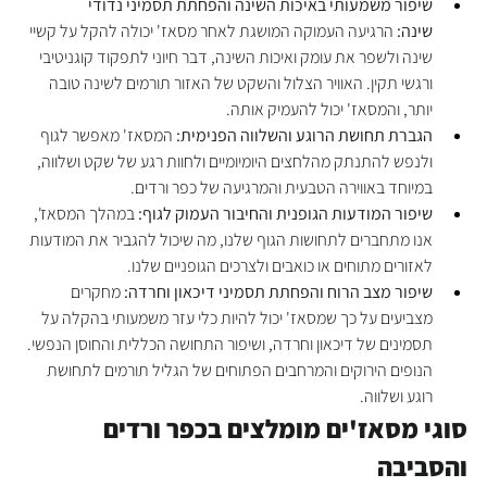
שיפור משמעותי באיכות השינה והפחתת תסמיני נדודי 
שינה:
 הרגיעה העמוקה המושגת לאחר מסאז' יכולה להקל על קשיי 
שינה ולשפר את עומק ואיכות השינה, דבר חיוני לתפקוד קוגניטיבי 
ורגשי תקין. האוויר הצלול והשקט של האזור תורמים לשינה טובה 
יותר, והמסאז' יכול להעמיק אותה.
הגברת תחושת הרוגע והשלווה הפנימית:
 המסאז' מאפשר לגוף 
ולנפש להתנתק מהלחצים היומיומיים ולחוות רגע של שקט ושלווה, 
במיוחד באווירה הטבעית והמרגיעה של כפר ורדים.
שיפור המודעות הגופנית והחיבור העמוק לגוף:
 במהלך המסאז', 
אנו מתחברים לתחושות הגוף שלנו, מה שיכול להגביר את המודעות 
לאזורים מתוחים או כואבים ולצרכים הגופניים שלנו.
שיפור מצב הרוח והפחתת תסמיני דיכאון וחרדה:
 מחקרים 
מצביעים על כך שמסאז' יכול להיות כלי עזר משמעותי בהקלה על 
תסמינים של דיכאון וחרדה, ושיפור התחושה הכללית והחוסן הנפשי. 
הנופים הירוקים והמרחבים הפתוחים של הגליל תורמים לתחושת 
רוגע ושלווה.
סוגי מסאז'ים מומלצים בכפר ורדים 
והסביבה