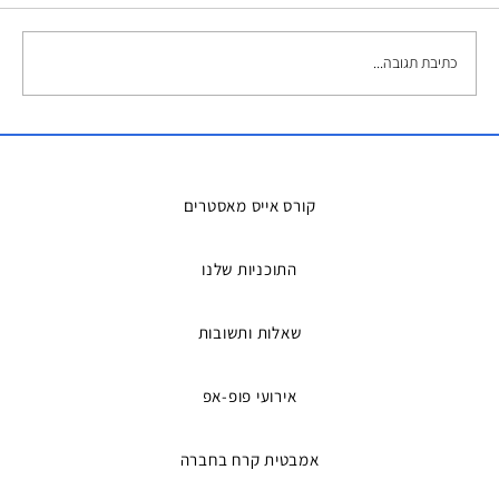
כתיבת תגובה...
השכרת אמבטיות קרח – הפתרון המושלם
למדריכים ואירועים
קורס אייס מאסטרים
התוכניות שלנו
שאלות ותשובות
אירועי פופ-אפ
אמבטית קרח בחברה