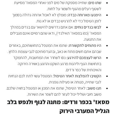
שתו מים:
 שתייה מספקת של מים לפני ואחרי המסאז' מסייעת 
לשטוף רעלים מהגוף ולשמור על לחות.
הימנעו מארוחה כבדה:
 מומלץ לא לאכול ארוחה גדולה בסמוך 
לזמן הטיפול כדי לא להרגיש כבדים או לא נוח.
לבשו בגדים נוחים:
 אם אתם נדרשים להישאר עם בגדים במהלך 
המסאז' (כמו במסאז' תאילנדי), ודאו שהם רפויים ואינם מגבילים 
את התנועה.
היו פתוחים לתקשורת:
 שתפו את המטפל בתחושותיכם, באזורים 
שבהם אתם חשים מתח או כאב, ובהעדפותיכם לגבי עוצמת הלחץ.
הרשו לעצמכם להירגע:
 נסו לשחרר את המחשבות, להתמקד 
בתחושות הגוף וליהנות מרגע השקט והרוגע באווירה הירוקה 
והאיכותית של כפר ורדים.
הקשיבו להמלצות לאחר הטיפול:
 המטפל עשוי לתת לכם הנחיות 
לגבי שתייה, מנוחה או פעילות גופנית.
תנו משוב:
 לאחר הטיפול, שתפו את המכון או המטפל בחוויה שלכם. 
משוב חיובי ושלילי יכול לעזור להם לשפר את השירות.
מסאז' בכפר ורדים: מתנה לגוף ולנפש בלב 
הגליל המערבי הירוק