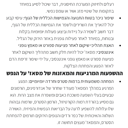
רעלים ולחיזוק המערכת החיסונית, דבר שיכול לסייע במיוחד 
בתקופות של שינויי מזג אוויר או עומס נפשי.
שיפור ניכר בטווח התנועה והגמישות הכללית של הגוף:
 עיסוי קבוע 
יכול להאריך את השרירים ולשפר את הגמישות הכללית של הגוף, 
דבר חשוב לשמירה על ניידות וביצוע פעולות יומיומיות בקלות 
ובנוחות, במיוחד לאחר פעילות גופנית באזור הירוק של הגליל.
האצת תהליכי שיקום לאחר פציעות ספורט או מאמץ גופני 
אינטנסיבי:
 מסאז' יכול להיות חלק חשוב מתהליך השיקום לאחר 
פציעות ספורט או מאמץ גופני אינטנסיבי, על ידי שיפור זרימת הדם 
לאזור הפגוע והפחתת הצלקות.
ההשפעות המרגיעות והמאזנות של מסאז' על הנפש
הפחתה משמעותית ברמות סטרס וחרדה יומיומיים:
 המגע 
המרגיע במהלך המסאז' מעודד שחרור של אנדורפינים, הורמונים 
טבעיים בעלי השפעה משככת כאבים ומשפרת את מצב הרוח. הוא 
גם מסייע בהורדת רמות הקורטיזול, הורמון הסטרס, שרמות גבוהות 
שלו עלולות להשפיע לרעה על הבריאות הנפשית והפיזית. האווירה 
השלווה והאיכותית של כפר ורדים והנופים הירוקים תורמים להפחתת 
הסטרס, והמסאז' מעצים תחושה זו.