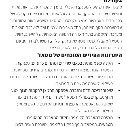
מסאז' אינו רק טיפול מפנק; הוא כלי רב ערך לשמירה על בריאות פיזית 
ונפשית מיטבית, המשקף את הדגש על איכות חיים ובריאות בקהילה של 
כפר ורדים. באמצעות מגע מיומן ומכוון, המסאז' משפיע באופן עמוק וחיובי 
על מערכות הגוף השונות, החל משרירים ועצמות ועד למערכת העצבים 
ומערכת הלימפה. בתוך האווירה הרגועה והאיכותית של היישוב, חווית 
המסאז' מקבלת מימד נוסף של ניתוק ושלווה, המשתלבת היטב עם 
הקצב הנינוח של החיים והקרבה לטבע הגלילי.
היתרונות הפיזיים המוכחים של מסאז'
הקלה משמעותית בכאבי שרירים ומתחים כרוניים:
 טכניקות 
העיסוי השונות פועלות לשחרור נקודות מתח בשרירים, מפחיתות 
התכווצויות ומשפרות את גמישותם, דבר חשוב במיוחד לאורח חיים 
פעיל או לישיבה ממושכת מול מחשב.
שיפור זרימת הדם והגברת אספקת החמצן לרקמות הגוף:
 מגע 
ולחץ מבוקרים במהלך המסאז' מעודדים את זרימת הדם, מה 
שמגביר את אספקת החמצן והחומרים המזינים לתאים ומסייע 
בסילוק פסולת מטבולית.
תמיכה במערכת הלימפה וחיזוק המערכת החיסונית 
הטבעית:
 המסאז' תומך בניקוז הלימפתי, מערכת חיונית לפינוי 