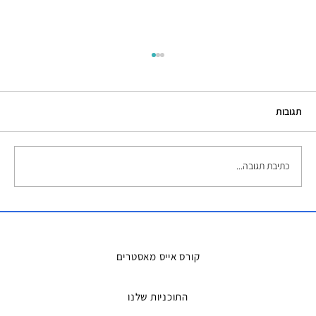
תגובות
כתיבת תגובה...
השכרת אמבטיות קרח – הפתרון המושלם
למדריכים ואירועים
קורס אייס מאסטרים
התוכניות שלנו