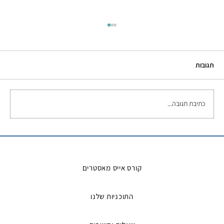
תגובות
כתיבת תגובה...
השכרת אמבטיות קרח – הפתרון המושלם
למדריכים ואירועים
קורס אייס מאסטרים
התוכניות שלנו