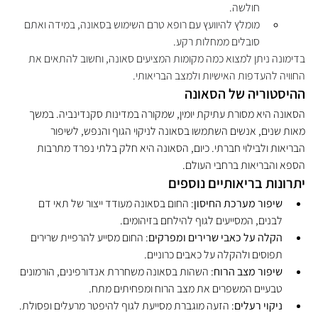
חולשה.
מומלץ להיוועץ עם רופא טרם השימוש בסאונה, במידה ואתם 
סובלים ממחלות רקע.
בדימונה ניתן למצוא כמה מקומות המציעים סאונה, וחשוב להתאים את 
החוויה להעדפות האישיות ולמצב הבריאותי.
ההיסטוריה של הסאונה
הסאונה היא מסורת עתיקת יומין, שמקורה במדינות סקנדינביה. במשך 
מאות שנים, אנשים השתמשו בסאונה לניקוי הגוף והנפש, לשיפור 
הבריאות ולבילוי חברתי. כיום, הסאונה היא חלק בלתי נפרד מתרבות 
הספא והבריאות ברחבי העולם.
יתרונות בריאותיים נוספים
שיפור מערכת החיסון
: החום בסאונה מעודד ייצור של תאי דם 
לבנים, המסייעים לגוף להילחם בזיהומים.
הקלה על כאבי שרירים ומפרקים
: החום מסייע להרפיית שרירים 
תפוסים ולהקלה על כאבים כרוניים.
שיפור מצב הרוח
: השהות בסאונה משחררת אנדורפינים, הורמונים 
טבעיים המשפרים את מצב הרוח ומפחיתים מתח.
ניקוי רעלים
: הזעה מוגברת מסייעת לגוף להיפטר מרעלים ופסולת.