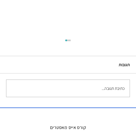
תגובות
כתיבת תגובה...
השכרת אמבטיות קרח – הפתרון המושלם
למדריכים ואירועים
קורס אייס מאסטרים