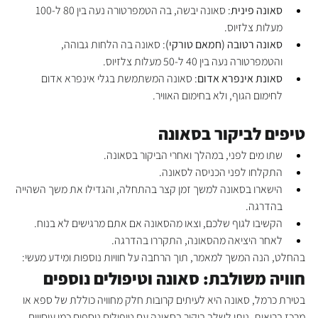
סאונה פינית
: סאונה יבשה, בה הטמפרטורה נעה בין 80 ל-100 
מעלות צלזיוס.
סאונה רטובה (חמאם טורקי)
: סאונה בה הלחות גבוהה, 
והטמפרטורה נעה בין 40 ל-50 מעלות צלזיוס.
סאונת אינפרא אדום
: סאונה המשתמשת בגלי אינפרא אדום 
לחימום הגוף, ולא בחימום האוויר.
טיפים לביקור בסאונה
שתו מים לפני, במהלך ואחרי הביקור בסאונה.
התקלחו לפני הכניסה לסאונה.
הישארו בסאונה למשך זמן קצר בהתחלה, והגדילו את משך השהייה 
בהדרגה.
הקשיבו לגוף שלכם, וצאו מהסאונה אם אתם מרגישים לא בנוח.
לאחר היציאה מהסאונה, התקררו בהדרגה.
בהחלט, הנה המשך למאמר, תוך הרחבה על חוויות נוספות ומידע מעשי:
חוויה משולבת: סאונה וטיפולים נוספים
בטירת כרמל, סאונה היא לעיתים קרובות חלק מחוויה כוללת של ספא או 
מרכז בריאות. ניתן לשלב ביקור בסאונה עם טיפולים נוספים כמו עיסויים, 