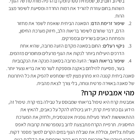
בשילוב חום יבש, שמפחית סטרס ומקדם הרפיה מוחלטת של הגוף. 
השהות בחום עוזרת להוריד את רמות החרדה ומסייעת לשיפור מצב 
הרוח.
שיפור זרימת הדם
: הסאונה הביתית שואפת לשפר את מחזור 
הדם, דבר שתורם לשיפור בריאות הלב, חיזוק מערכת החיסון, 
והפחתת כאבים בשרירים ובמפרקים.
ניקוי רעלים
: החום בסאונה מקדם הזעה מרובה, שהיא אחת 
הדרכים היעילות ביותר לנקות את הגוף מרעלים ומחומרים מזהמים.
שיפור בריאות העור
: הזעה מרובה בסאונה מנקה את הנקבוביות 
בעור, מסייעת להילחם באקנה ומספקת לעור מראה בריא וצעיר יותר.
סאונה ביתית קטנה היא פתרון מצוין למי שמחפש להפיק את כל היתרונות 
של סאונה באווירה פרטית ונוחה, בלי צורך לצאת מהבית.
מהי אמבטית קרח?
אמבטית קרח היא טיפול בריאותי שמבוסס על טבילה במי קרח. טיפול זה, 
הידוע גם כתרפיית קרח, ידוע ביכולתו להקל על כאבים, להאיץ את 
ההתאוששות לאחר פעילות גופנית אינטנסיבית, ולחזק את המערכת 
החיסונית. תרפיית הקרח מתבצעת לרוב בטמפרטורות קרובות לאפס 
מעלות צלזיוס, וכוללת את טובלת הגוף במים הקרים למשך מספר דקות.
היתרון העיקרי של אמבטית קרח הוא הקור שמפחית את הדלקת בגוף, 