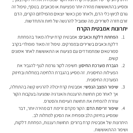
ומסייע בהתאוששות מהירה יותר מפציעות או מכאבים. בנוסף, טיפול זה 
גורם לכיווץ כלי הדם, ולאחר מכן כאשר יוצאים מהמילחם הקרים, הדם 
זורם חזרה לשרירים, מה שמוביל להרגשה של חיות והתחדשות.
יתרונות אמבטית הקרח
הפחתת דלקת וכאבים
: אמבטית קרח יעילה מאוד בהפחתת 
דלקת וכאבים בשרירים ובמפרקים. טיפול זה מאוד פופולרי בקרב 
ספורטאים שמתמודדים עם פציעות או התאוששות לאחר אימונים 
קשים.
הגברת מערכת החיסון
: חשיפה לקור גורמת לגוף להגביר את 
הפעילות החיסונית. זה מסייע בהגברת הלחימה במחלות ובחיזוק 
המערכת החיסונית.
שיפור המצב הנפשי
: אמבטית קרח יכולה להרגיש קשה בהתחלה, 
אך לאחר מכן תחושת הרעננות והאנרגיה שמגיעה בעקבות הקור 
עוזרת להפחית את תחושת העייפות והסטרס.
שיפור זרימת הדם
: הקור מקדם זרימת דם מהירה יותר, דבר 
שמסייע בחיזוק הלב ומפחית את הסיכון למחלות לב.
היתרונות של אמבטית קרח ברורים: תחושת רעננות, הפחתת דלקות, 
ושיפור ההתאוששות.