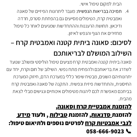
הבית למקום טיפול אישי.
תמיכה בבריאות הנפשית
: מעבר ליתרונות הפיזיים של סאונה 
ואמבטית קרח, הטיפולים מסייעים גם בהפחתת סטרס, חרדה 
ודיכאון. תחושת הרעננות וההתחדשות שמגיעים לאחר כל טיפול 
מחזירים את הגוף והנפש לאיזון.
לסיכום: סאונה ביתית קטנה ואמבטית קרח – 
השילוב המושלם לבריאותכם
סאונה ביתית קטנה ואמבטית קרח מציעים טיפול הוליסטי ומשולב שנועד 
לשדרג את בריאותכם ולהפחית מתח נפשי. השילוב של חום וקרח, יחד עם 
יתרונותיהם השונים, מבטיח שיפור כללי במערכת הדם, חיזוק המערכת 
החיסונית, והתחדשות פיזית ונפשית. התקנה של סאונה ואמבטית קרח 
בביתכם מאפשרת לכם ליהנות מטיפולים איכותיים ונגישים מבלי לצאת 
מהבית.
להזמנת אמבטיית קרח וסאונה
, 
להזמנת
 סדנאות,
 להזמנת 
טבילות
 , ולעוד 
מידע 
לגבי אמבטיות קרח
 לפרטים נוספים ולתיאום טיפול: 
📞 058-666-9023