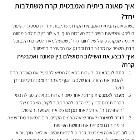
איך סאונה ביתית ואמבטית קרח משתלבות 
יחד?
כשהסאונה הביתית ואמבטית הקרח משתלבות יחד, הן מספקות טיפול 
הוליסטי ומסייעות בשיפור כל מערכות הגוף. השילוב בין חום לקור מהווה 
את מה שנקרא טיפול של "חום וקרח", שמועיל מאוד למערכת הלב וכלי 
הדם, משפר את מחזור הדם ומחזק את המערכת החיסונית.
איך לבצע את השילוב המושלם בין סאונה ואמבטית 
קרח?
התחילו בסאונה
: השהות בסאונה תסייע להפעיל את מערכת הדם 
ולהגביר את הזעה. זהו שלב בו הגוף משתחרר ומפנה רעלים דרך 
הזעה.
מעבר לאמבטית קרח
: לאחר סיום השהות בסאונה, טבילה במי 
הקרח תגרום לכיווץ כלי הדם ולהפחתת דלקות. האפקט של 
"ההתרעננות" שיגיע לאחר מכן מעצים את השפעת הטיפול.
חזרה לסאונה
: לאחר יציאה מהמים הקרים, חום הסאונה מחדש את 
זרימת הדם ומפחית את תחושת העייפות.
השילוב בין סאונה ואמבטית קרח יכול להיות יומיומי או לאור צורך, והוא 