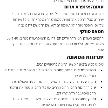
בניקוי רעלים מהגוף ובהרפיית שרירים.
סאונה אינפרא אדום
סאונה אינפרא אדום משתמשת בגלי אור אינפרא אדום לחימום הגוף 
ישירות, מבלי לחמם את האוויר. טמפרטורה נמוכה יותר (כ-60 מעלות 
צלזיוס) הופכת אותה למתאימה גם לאנשים הרגישים לחום גבוה.
חמאם טורקי
החמאם הטורקי הוא חדר אדים חם ולח, בו הטמפרטורה נעה בין 40 ל-50 
מעלות צלזיוס. הלחות הגבוהה מסייעת בפתיחת נקבוביות העור וניקוי 
עמוק.
יתרונות הסאונה
שימוש קבוע בסאונה מציע יתרונות בריאותיים רבים:
הרפיית שרירים והפגת מתחים:
 החום הגבוה מרפה שרירים תפוסים 
ומקל על כאבים.
ניקוי רעלים:
 הזעה מוגברת מסייעת בסילוק רעלים ופסולת מהגוף.
שיפור זרימת הדם:
 החום מרחיב את כלי הדם, משפר את זרימת 
הדם ומסייע בהורדת לחץ דם.
חיזוק המערכת החיסונית:
 חשיפה לחום מעודדת ייצור תאי דם 
לבנים, המחזקים את המערכת החיסונית.