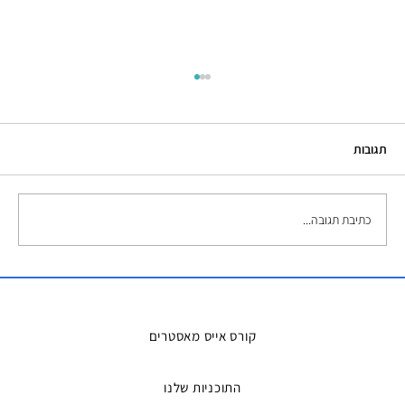
תגובות
כתיבת תגובה...
השכרת אמבטיות קרח – הפתרון המושלם
למדריכים ואירועים
קורס אייס מאסטרים
התוכניות שלנו