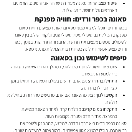
שיפור מצב הרוח:
 סאונה מעודדת שחרור אנדורפינים, הורמונים 
האחראים על תחושת רוגע ושלווה.
סאונה בכפר ורדים: חוויה מפנקת
בכפר ורדים תוכלו למצוא מכוני ספא ובריאות המציעים חוויית סאונה 
מפנקת, הכוללת גם טיפולי עיסוי, טיפולי פנים וג'קוזי. שילוב בין סאונה 
לטיפולים נוספים מעצים את תחושת הרוגע וההתחדשות. בנוסף, כפר 
ורדים מציע אפשרויות לינה כפריות רבות הכוללות מתקני ספא.
טיפים לשימוש נכון בסאונה
שתו מים:
 חשוב לשתות מים לפני, במהלך ואחרי השימוש בסאונה 
כדי למנוע התייבשות.
התחילו בהדרגה:
 אם אתם חדשים בעולם הסאונה, התחילו בזמן 
קצר והגדילו בהדרגה.
הקשיבו לגוף:
 צאו מהסאונה אם אתם מרגישים סחרחורת, בחילה או 
חולשה.
התקלחו במים קרים:
 מקלחת קרה לאחר הסאונה מסייעת 
בהמרצת מחזור הדם וסגירת נקבוביות העור.
סאונה בכפר ורדים היא דרך נהדרת להירגע, להתפנק ולשפר את 
בריאותכם. תוכלו למצוא מגוון אפשרויות, המותאמות להעדפות שונות, 