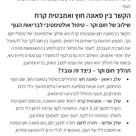
הגוף.
הקשר בין סאונה חוץ ואמבטית קרח
שילוב של חום וקר – טיפול אולטימטיבי לבריאות הגוף
הקשר בין סאונה חוץ ואמבטית קרח הוא שילוב אולטימטיבי של טיפולי חום 
וקר, המציע יתרונות בריאותיים מדהימים. המעבר בין חום לקר יכול להפעיל 
את מערכת העצבים, לשפר את מחזור הדם ולסייע בהתאוששות מהירה 
יותר אחרי אימונים. השילוב הזה גורם לגוף להתמודד עם סטרס פיזי ורגשי, 
ובסופו של תהליך הוא משיב את עצמו למצב מאוזן, בריא ומרוענן.
תהליך חום וקר – כיצד זה עובד?
שלב ראשון – סאונה חוץ
: מתחילים בטיפול בסאונה חוץ, שם הגוף 
מתחמם, זיעה יוצאת ומסייעת להוציא רעלים מהגוף. כלי הדם 
מתרחבים, והגוף מתחיל להרגיש רפוי ומאוזן.
שלב שני – אמבטית קרח
: לאחר סיום הסאונה, נכנסים לאמבטית 
הקרח למשך 5-10 דקות. החשיפה לקור גורמת לכיווץ כלי הדם 
ולשלב הפחתת הדלקת. הגוף הופך לממוקד ומתרענן.
שלב שלישי – חזרה לחום
: חזרה למצב חם, כמו סאונה חוץ נוספת 
או חימום כללי של הגוף, מאפשרת לכלי הדם להתפשט מחדש, 