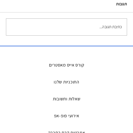
תגובות
כתיבת תגובה...
השכרת אמבטיות קרח – הפתרון המושלם
למדריכים ואירועים
קורס אייס מאסטרים
התוכניות שלנו
שאלות ותשובות
אירועי פופ-אפ
אמבטית קרח בחברה