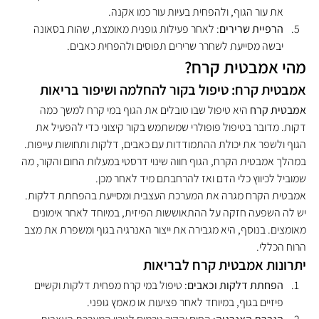
את עור הגוף, ולהפחית בעיות עור כמו אקנה.
הרפיית שרירים
: לאחר פעילות גופנית מאומצת, שהות בסאונה 
יבשה מסייעת לשחרר שרירים תפוסים ולהפחית כאבים.
מהי אמבטית קרח?
אמבטית קרח: טיפול בקור להחלמה ושיפור בריאות
אמבטית קרח
 היא טיפול שבו טובלים את הגוף במי קרח למשך כמה 
דקות. מדובר בטיפול פופולרי שמשתמש בקור קיצוני כדי להפעיל את 
הגוף ולשפר את יכולת ההתמודדות עם כאבים, דלקות ותחושות עייפות. 
במהלך אמבטית הקרח, הגוף חווה שינוי דרסטי במעלות החום והקור, מה 
שמוביל לכיווץ כלי הדם ואז להרחבתם מיד לאחר מכן.
אמבטית הקרח מגרה את המערכת העצבית ומסייעת בהפחתת דלקות. 
יש לה השפעה חזקה על ההתאוששות הפיזית, במיוחד לאחר אימונים 
מאומצים. בנוסף, היא מגבירה את ייצור האנרגיה בגוף ומשפרת את מצב 
הרוח הכללי.
יתרונות אמבטית קרח לבריאות
הפחתת דלקות וכאבים
: טיפול במי קרח מפחית דלקות וקשיים 
פיזיים בגוף, במיוחד לאחר פציעות או מאמץ גופני.