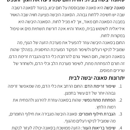
סאונה יבשה
 היא סאונה שמבוססת על חום יבש, בניגוד לסאונה רטובה 
שבה יש חשיפה ללחות גבוהה. הסאונה היבשה מציעה חוויה שבה האוויר 
במבנה הסאונה חם מאוד, אך לא מכיל לחות. הסאונה היבשה היא 
אידיאלית לשימוש בבית, מאחר והיא אינה דורשת תשתיות מים או טיפול 
במקורות לחות.
החום בסאונה היבשה עוזר להפעיל את מערכת הזעה של הגוף, מה 
שמוביל לניקוי רעלים ולשיפור תפקוד המערכת החיסונית. במהלך שהות 
בסאונה היבשה, חום האוויר גורם להרחבת כלי הדם והגברת זרימת הדם. 
זה תורם להפחתת מתח, לשיפור מערכת הלב וכלי הדם, ולשחרור של 
שרירים תפוסים.
יתרונות סאונה יבשה לבית
שיפור זרימת הדם
: החום הרחב את כלי הדם, מה שמאפשר זרימה 
גבוהה יותר של דם עשיר בחמצן.
הפחתת מתח נפשי
: שהות בסאונה עוזרת להירגע ולהפחית את 
רמות הלחץ.
הגברת חילוף חומרים
: סאונה היבשה מגבירה את חילוף החומרים, 
מה שמוביל לניקוי רעלים מהגוף.
שיפור בריאות העור
: הזעה ממושכת בסאונה יכולה לעזור לנקות 