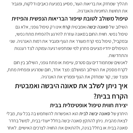
תהליך שמחזק את בריאות העור, מסייע במניעת כאבים ודלקות, ומגביר 
את תחושת החיוניות והאנרגיה.
טיפול משולב לטובת שיפור הבריאות הנפשית והפיזית
השילוב של 
סאונה יבשה
 ואמבטית 
קרח
 אינו רק טיפול גופני, אלא גם 
טיפול נפשי. חווית החום בסאונה עוזרת להירגע ולהפחית מתח נפשי, 
ובמקביל, טיפול במי קרח מעורר את הגוף ומגביר את רמות האנרגיה. שני 
הטיפולים יחדיו מציעים פתרון למי שמחפש רגיעה עמוקה לצד רעננות 
והתחדשות.
לאנשים שמתמודדים עם סטרס, עייפות או מתח גופני, השילוב בין חום 
לקרח מספק את השילוב המושלם: מצד אחד, חום שמרגיע ומפחית מתח, 
ומצד שני, קור שמחזק את הגוף וממריץ את האנרגיה.
איך ניתן לשלב את סאונה היבשה ואמבטית 
הקרח בבית?
יצירת חווית טיפול אופטימלית בבית
היתרון של 
סאונה יבשה לבית
 הוא האפשרות להשתמש בה בכל עת, מבלי 
לצאת מהבית. ניתן להתקין סאונה יבשה בחלל ייעודי בבית, למשל בחדר 
סאונה בבית או בחלל בגינה, ולהתאים את החוויה לצרכים האישיים. לאחר 