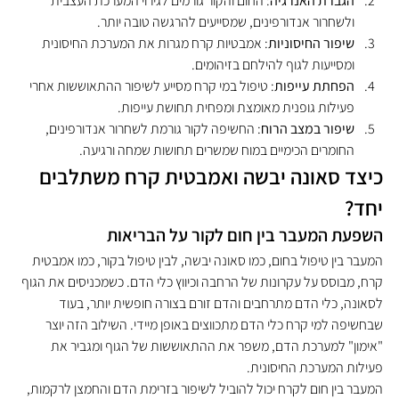
הגברת האנרגיה
: החום והקור גורמים לגירוי המערכת העצבית 
ולשחרור אנדורפינים, שמסייעים להרגשה טובה יותר.
שיפור החיסוניות
: אמבטיות קרח מגרות את המערכת החיסונית 
ומסייעות לגוף להילחם בזיהומים.
הפחתת עייפות
: טיפול במי קרח מסייע לשיפור ההתאוששות אחרי 
פעילות גופנית מאומצת ומפחית תחושת עייפות.
שיפור במצב הרוח
: החשיפה לקור גורמת לשחרור אנדורפינים, 
החומרים הכימיים במוח שמשרים תחושות שמחה ורגיעה.
כיצד סאונה יבשה ואמבטית קרח משתלבים 
יחד?
השפעת המעבר בין חום לקור על הבריאות
המעבר בין טיפול בחום, כמו סאונה יבשה, לבין טיפול בקור, כמו אמבטית 
קרח, מבוסס על עקרונות של הרחבה וכיווץ כלי הדם. כשמכניסים את הגוף 
לסאונה, כלי הדם מתרחבים והדם זורם בצורה חופשית יותר, בעוד 
שבחשיפה למי קרח כלי הדם מתכווצים באופן מיידי. השילוב הזה יוצר 
"אימון" למערכת הדם, משפר את ההתאוששות של הגוף ומגביר את 
פעילות המערכת החיסונית.
המעבר בין חום לקרח יכול להוביל לשיפור בזרימת הדם והחמצן לרקמות, 