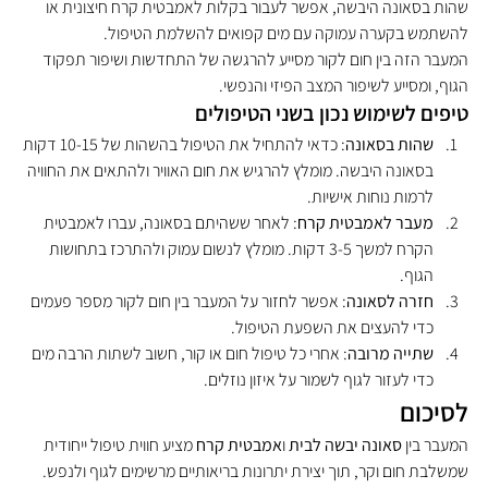
שהות בסאונה היבשה, אפשר לעבור בקלות לאמבטית קרח חיצונית או 
להשתמש בקערה עמוקה עם מים קפואים להשלמת הטיפול.
המעבר הזה בין חום לקור מסייע להרגשה של התחדשות ושיפור תפקוד 
הגוף, ומסייע לשיפור המצב הפיזי והנפשי.
טיפים לשימוש נכון בשני הטיפולים
שהות בסאונה
: כדאי להתחיל את הטיפול בהשהות של 10-15 דקות 
בסאונה היבשה. מומלץ להרגיש את חום האוויר ולהתאים את החוויה 
לרמות נוחות אישיות.
מעבר לאמבטית קרח
: לאחר ששהיתם בסאונה, עברו לאמבטית 
הקרח למשך 3-5 דקות. מומלץ לנשום עמוק ולהתרכז בתחושות 
הגוף.
חזרה לסאונה
: אפשר לחזור על המעבר בין חום לקור מספר פעמים 
כדי להעצים את השפעת הטיפול.
שתייה מרובה
: אחרי כל טיפול חום או קור, חשוב לשתות הרבה מים 
כדי לעזור לגוף לשמור על איזון נוזלים.
לסיכום
המעבר בין 
סאונה יבשה לבית
 ו
אמבטית קרח
 מציע חווית טיפול ייחודית 
שמשלבת חום וקר, תוך יצירת יתרונות בריאותיים מרשימים לגוף ולנפש. 