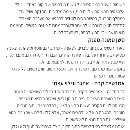
בשיטות נשימה המבוססות על גישות מודרניות ועתיקות כאחד – כולל 
אלמנטים מהשיטה של וים הוף, נשימה מחזורית, החזקת אוויר ועוד.
במהלך התרגול, המשתתפים לומדים להרגיע את מערכת העצבים, 
להזרים חמצן בצורה יעילה יותר ולשחרר מתחים פיזיים ורגשיים. הנשימה 
היא הגשר – בין החוץ לפנים, בין העבר להווה.
סשן סאונה מפנק
לאחר הנשימה, אנחנו עוברים לסאונה – מרחב חם, עוטף ומטהר. הסאונה 
מסייעת בשחרור רעלים, הרפיית השרירים והגברת זרימת הדם. מעבר לכך, 
היא מכינה את הגוף בצורה הדרגתית למפגש עם הקור.
בזמן שהגוף מתחמם, המיינד נרגע, והמשתתפים חווים רגעים של שקט 
עמוק ונוכחות מלאה.
אמבטיית קרח – אתגר וגילוי עצמי
לב הסדנה – אמבטיית הקרח. מדובר באחד הכלים העוצמתיים ביותר 
לוויסות מערכת העצבים, פיתוח חוסן נפשי, ושיפור הבריאות הפיזית.
הכניסה למים הקרים נעשית בליווי מקצועי, בהדרגתיות, ותוך הנחיה 
תומכת. המטרה היא לא "להוכיח משהו", אלא ללמוד להישאר נוכח, רגוע 
ונשלט – גם תחת תנאים לא פשוטים.
אנחנו מלמדים כיצד לנשום בתוך הקור, כיצד לעבוד עם הגוף ולא נגדו, 