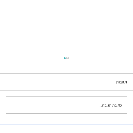
תגובות
כתיבת תגובה...
השכרת אמבטיות קרח – הפתרון המושלם