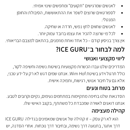
לאנשים שמרגישים "תקועים" ומחפשים שינוי אמיתי.
לספורטאים שרוצים לשפר את ההתאוששות, הסיבולת והחוסן 
המנטלי.
לאנשים שחווים לחץ נפשי, חרדה או שחיקה.
לכל מי שרוצה להכיר את עצמו ברובד עמוק יותר.
אין צורך בניסיון קודם – כל אחד ואחת מוזמנים, בהתאם למצבם הבריאותי.
למה לבחור ב־ICE GURU?
ליווי מקצועי ואנושי
המדריכים שלנו עברו הכשרות מקצועיות בשיטות נשימה וחשיפה לקור, 
כולל תרגול וידע בשיטת Wim Hof. אנחנו שמים דגש לא רק על ידע טכני, 
אלא גם על חיבור אנושי, רגישות, ותמיכה אישית.
מרחב בטוח ונעים
הסדנאות שלנו בחיפה מתקיימות במתחמים נעימים, נקיים וקרובים לטבע. 
אנחנו דואגים לאווירה שמכבדת כל משתתף, בקצב האישי שלו.
קהילה מעצימה
ICE GURU הוא לא רק עסק – זו קהילה של אנשים שמאמינים בגדילה 
דרך אתגר, בתנועה דרך נשימה, ובחיבור דרך נוכחות. אחרי הסדנה, יש 