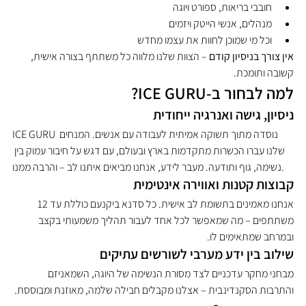
חובבי בריאות, ספורט ויוגה
מנהלים, אנשי הייטק ויזמים
וכל מי שמוכן לחוות את עצמו מחדש
אין צורך בניסיון קודם
 – הצוות שלנו מלווה כל משתתף בצורה אישית, 
קשובה ותומכת.
למה לבחור ב-ICE GURU?
ניסיון, גישה ואנרגיה ייחודית
ICE GURU נוסדה מתוך תשוקה אמיתית לעבודה עם אנשים. המנחים 
שלנו עברו הכשרות מתקדמות בארץ ובעולם, עם דגש על חיבור עמוק בין 
נשימה, גוף ותודעה. מעבר לידע, אנחנו מביאים איתנו לב – והרבה ממנו.
קבוצות קטנות ואווירה אינטימית
אנחנו מאמינים בתשומת לב אישית. כל סדנא ביקנעם כוללת עד 12 
משתתפים – מה שמאפשר לכל אחד לעבור תהליך משמעותי בקצב 
ובמרחב שמתאימים לו.
שילוב בין ידע מערבי לשורשים עתיקים
מבחני מחקר עדכניים לצד מסורת הנשימה של היוגה, השמאניזם 
והתרבות הסקנדינבית – אצלנו מקבלים חבילה שלמה, מאוזנת ומבוססת.