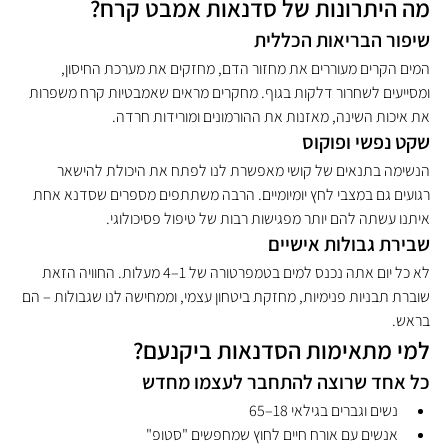
מה היתרונות של סדנאות אמבט קרח?
שיפור הבריאות הכללית
המים הקרים מעוררים את מחזור הדם, מחזקים את מערכת החיסון, 
ומסייעים לשחרור דלקות בגוף. מחקרים מראים שאמבטיות קרח משפרות 
את איכות השינה, מאזנות את ההורמונים ומורידות חרדה.
שקט נפשי ופוקוס
הנשימה בתנאים של קושי מאפשרת לנו לפתח את היכולת להישאר 
רגועים גם במצבי לחץ יומיומיים. הרבה משתתפים מספרים שסדנא אחת 
איתנו עשתה להם יותר מפגישות רבות של טיפול פסיכולוגי.
שבירת גבולות אישיים
לא כל יום אתה נכנס למים בטמפרטורה של 1–4 מעלות. החוויה הזאת 
שוברת תבניות פנימיות, מחזקת ביטחון עצמי, וממחישה לנו שגבולות – הם 
בראש.
למי מתאימות הסדנאות ביקנעם?
כל אחד שרוצה להתחבר לעצמו מחדש
נשים וגברים בגילאי 18–65
אנשים עם אורח חיים לחוץ שמחפשים "סטופ"