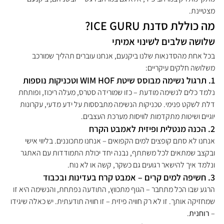
מצטיינת.
מה כוללת סדנת ICE GURU?
שלושה שלבים לשינוי אמיתי
בכל אחת מהסדנאות שלנו ביקנעם, אנחנו עוברים תהליך שמורכב 
משלושה חלקים עיקריים:
1. תרגול נשימה מבוסס שיטת WIM HOF וטכניקות נוספות
נלמד כלים לנשימה מודעת – כזו שמורידה סטרס, מעלה ריכוז, ופותחת 
דלת לשקט פנימי. טכניקות הנשימה מתבססות על ידע מדעי, עקרונות 
יוגיים ושיטות מתקדמות לוויסות מערכת העצבים.
2. הכנה מנטלית ופיזית לאמבט הקרח
אנחנו לא סתם קופצים למים הקפואים – אנחנו מתכוננים. בליווי אישי 
ובקצב שמתאים לכל משתתף, נבנה יחד יכולת התמודדות עם האתגר 
ונלמד איך להישאר רגועים גם כשקר, קשה או לא נוח.
3. חשיפה למים קרים – אמבט קרח בעדינות ובכבוד
הרגע שבו הכל מתחבר – הגוף מתכווץ, התודעה נפתחת, והנשימה היא זו 
שמחזיקה אותך. זו לא רק חוויה פיזית – זו חוויה תודעתית. יש כאלה שיגידו 
– 
רוחנית
.