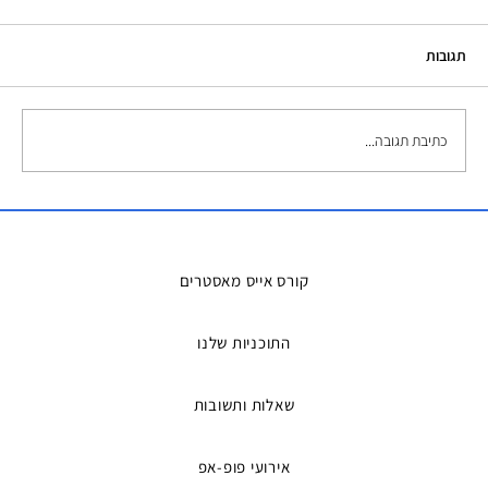
תגובות
כתיבת תגובה...
השכרת אמבטיות קרח – הפתרון המושלם
למדריכים ואירועים
קורס אייס מאסטרים
התוכניות שלנו
שאלות ותשובות
אירועי פופ-אפ