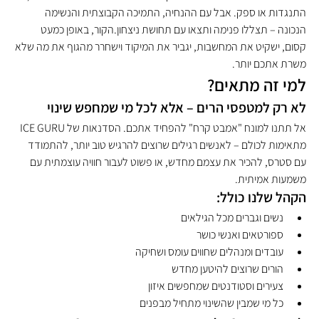
התנגדות או ספק. אבל עם ההנחיה, התמיכה הקבוצתית והנשימה 
הנכונה – תצללו פנימה ותצאו עם תחושת ניצחון.הקור, באופן כמעט 
קסום, ישקיט את המחשבות, יגביר את המיקוד וישחרר מהגוף את מה שלא 
משרת אתכם יותר.
למי זה מתאים?
לא רק למטפסי הרים – אלא לכל מי שמחפש שינוי
אל תתנו למונח "אמבט קרח" להפחיד אתכם. הסדנאות של ICE GURU 
מתאימות לכולם – לאנשים רגילים שרוצים להרגיש טוב יותר, להתמודד 
עם סטרס, להכיר את עצמם מחדש, או פשוט לעבור חוויה עוצמתית עם 
משמעות אמיתית.
הקהל שלנו כולל:
נשים וגברים מכל הגילאים
ספורטאים ואנשי כושר
עובדים ומנהלים שחווים עומס ושחיקה
הורים שרוצים להיטען מחדש
צעירים וסטודנטים שמחפשים איזון
כל מי שמבין שהשינוי מתחיל מבפנים