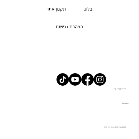
בלוג
תקנון אתר
הצהרת נגישות
iceguru2@gmail.com
058-6669023
Roie Karpo
&
Alin Katz
© 2025 UX UI -