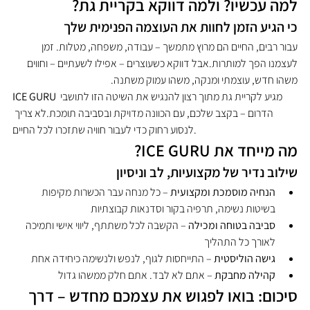
למה עכשיו? ולמה דווקא בקריית גת?
כי הגיע הזמן לחוות את העוצמה הפנימית שלך
עבור רבים, החיים הם מרוץ מתמשך – עבודה, משפחה, מטלות. זמן 
לעצמנו הפך למותרות.אבל דווקא כשעוצרים – אפילו לשעתיים – וחווים 
משהו חדש, עוצמתי ומנקה, משהו עמוק משתנה.
 מגיע לקריית גת מתוך רצון להנגיש את השיטה הזו לתושבי 
ICE GURU
הדרום – בקצב שלכם, עם הכוונה מדויקת ובסביבה תומכת.לא צריך 
לנסוע רחוק כדי לעבור חוויה שתזכרו לכל החיים.
מה מייחד את ICE GURU?
שילוב נדיר של מקצועיות, לב וניסיון
הנחיה מוסמכת ומקצועית
 – כל מנחה עבר הכשרות מקיפות 
בשיטות נשימה, תרפיה בקור וסדנאות קבוצתיות
סביבה בטוחה ומכילה
 – הקשבה לכל משתתף, ליווי אישי ותמיכה 
לאורך כל התהליך
גישה הוליסטית
 – התייחסות לגוף, לנפש ולנשימה כיחידה אחת
קהילה מחבקת
 – אתם לא לבד. אתם חלק ממשהו גדול
סיכום: בואו לפגוש את עצמכם מחדש – דרך 