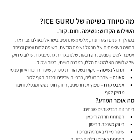
מה מיוחד בשיטה של ICE GURU?
השילוש הקדוש: נשימה. חום. קור.
במהלך השנים האחרונות, אלפי משתתפים בישראל ובעולם עברו את 
החוויה העוצמתית של תרגול נשימה מודעת, חשיפה לחום עמוק וכניסה 
אמיצה למים קפואים. הסדנאות שלנו בקריית גת מעניקות שילוב מדויק 
של שלושת האלמנטים הללו, במבנה חווייתי, בטוח ועמוק:
תרגול נשימה
 – ניקוי רגשי, הורדת סטרס, שיפור הריכוז ואיזון פנימי
סאונה
 – שחרור רעלים, הרפיית שרירים והכנת הגוף לקור
אמבט קרח
 – פיצוץ אנדורפינים, חיזוק חוסן נפשי ומנטלי, וחיבור 
מדויק לגוף
מה אומר המדע?
היתרונות הבריאותיים מוכחים:
הפחתת חרדה ודיכאון
חיזוק מערכת החיסון
שיפור מיידי באנרגיה ובריכוז
הפחתת כאבים ודלקות כרוניות