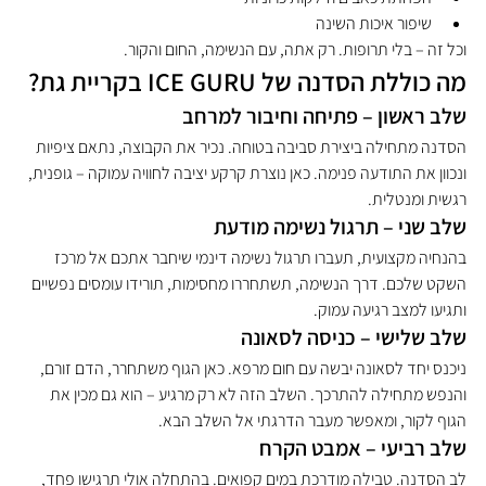
שיפור איכות השינה
וכל זה – בלי תרופות. רק אתה, עם הנשימה, החום והקור.
מה כוללת הסדנה של ICE GURU בקריית גת?
שלב ראשון – פתיחה וחיבור למרחב
הסדנה מתחילה ביצירת סביבה בטוחה. נכיר את הקבוצה, נתאם ציפיות 
ונכוון את התודעה פנימה. כאן נוצרת קרקע יציבה לחוויה עמוקה – גופנית, 
רגשית ומנטלית.
שלב שני – תרגול נשימה מודעת
בהנחיה מקצועית, תעברו תרגול נשימה דינמי שיחבר אתכם אל מרכז 
השקט שלכם. דרך הנשימה, תשתחררו מחסימות, תורידו עומסים נפשיים 
ותגיעו למצב רגיעה עמוק.
שלב שלישי – כניסה לסאונה
ניכנס יחד לסאונה יבשה עם חום מרפא. כאן הגוף משתחרר, הדם זורם, 
והנפש מתחילה להתרכך. השלב הזה לא רק מרגיע – הוא גם מכין את 
הגוף לקור, ומאפשר מעבר הדרגתי אל השלב הבא.
שלב רביעי – אמבט הקרח
לב הסדנה. טבילה מודרכת במים קפואים. בהתחלה אולי תרגישו פחד, 