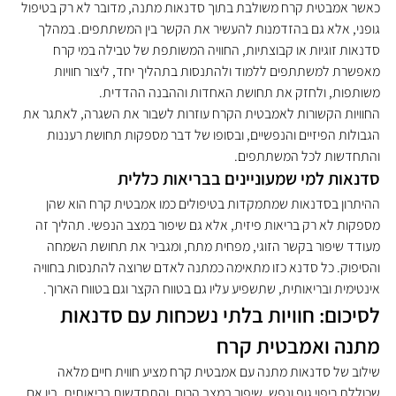
כאשר אמבטית קרח משולבת בתוך סדנאות מתנה, מדובר לא רק בטיפול 
גופני, אלא גם בהזדמנות להעשיר את הקשר בין המשתתפים. במהלך 
סדנאות זוגיות או קבוצתיות, החוויה המשותפת של טבילה במי קרח 
מאפשרת למשתתפים ללמוד ולהתנסות בתהליך יחד, ליצור חוויות 
משותפות, ולחזק את תחושת האחדות וההבנה ההדדית.
החוויות הקשורות לאמבטית הקרח עוזרות לשבור את השגרה, לאתגר את 
הגבולות הפיזיים והנפשיים, ובסופו של דבר מספקות תחושת רעננות 
והתחדשות לכל המשתתפים.
סדנאות למי שמעוניינים בבריאות כללית
ההיתרון בסדנאות שמתמקדות בטיפולים כמו אמבטית קרח הוא שהן 
מספקות לא רק בריאות פיזית, אלא גם שיפור במצב הנפשי. תהליך זה 
מעודד שיפור בקשר הזוגי, מפחית מתח, ומגביר את תחושת השמחה 
והסיפוק. כל סדנא כזו מתאימה כמתנה לאדם שרוצה להתנסות בחוויה 
אינטימית ובריאותית, שתשפיע עליו גם בטווח הקצר וגם בטווח הארוך.
לסיכום: חוויות בלתי נשכחות עם סדנאות 
מתנה ואמבטית קרח
שילוב של סדנאות מתנה עם אמבטית קרח מציע חווית חיים מלאה 
שכוללת ריפוי גוף ונפש, שיפור במצב הרוח, והתחדשות בריאותית. בין אם 