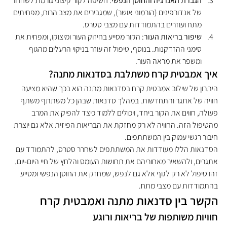
הגברת האנרגיה והחוסן הנפשי
: חשיפה לקור קיצוני גורמת לשחרור 
של אנדורפינים (הורמוני אושר), שמגבירים את מצב הרוח, מפחיתים 
מתח ועוזרים בהתמודדות עם מצבי סטרס.
שיפור בריאות העור
: הקור מסייע בחיזוק העור ומיצוקו, ומפחית את 
סימני ההזדקנות. בנוסף, טיפול זה עוזר בניקוי הרעלים מהגוף 
ומשפר את מראה העור.
איך אמבטית קרח משתלבת בסדנאות מתנה?
היתרון של שילוב אמבטית קרח בסדנאות מתנה הוא בכך שהיא מציעה 
חוויה של אתגר והתחדשות. במהלך סדנאות שבהן כל משתתף משתף 
פעולה, חווים את הקור ביחד, ויכולים ללמוד כיצד להפיק את המרב 
מהטיפול הזה. החוויה לא רק מחזקת את הבריאות הפיזית אלא גם יוצרת 
חיבור רגשי עמוק בין המשתתפים.
הסדנאות הללו מעודדות את המשתתפים לשחרר סטרס, להתמודד עם 
אתגרים, ולהשאיר מאחוריהם את תחושות העומס והלחץ של חיי היום-יום. 
זהו טיפול לא רק לגוף אלא גם לנפש, שמחזק את החוסן הנפשי ומסייע 
בהתמודדות עם מצבי מתח.
הקשר בין סדנאות מתנה ואמבטית קרח
חוויות משותפות של בריאות ורוגע