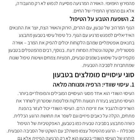
מהמירוץ היומיומי. האווירה המרגיעה מסייעת לנפוש לא רק מהעבודה, 
אלא גם מהמרוץ התמידי של החיים.
2. השפעת הטבע על הטיפול
הנוף המרהיב של טבעון, עם ההרים, הירוק והאוויר הצח, יוצר את התנאים 
האידיאליים למפגש מרגיע עם הגוף. כל טיפול עיסוי בטבעון מתבצע 
בתנאים אופטימליים שמהם הלקוחות יכולים להפיק את המרב – אווירה 
פסטורלית, שקטה ונטולת הסחות דעת. בנוסף, רבים מהמטפלים בטבעון 
מקפידים על שימוש בשמנים טבעיים, תמציות צמחים ושיטות טיפול שונות 
שמתחברות לסביבה הטבעית.
סוגי עיסויים מומלצים בטבעון
1. עיסוי שוודי: הרפיה ומנוחה מלאה
העיסוי השוודי הוא אחד מסוגי העיסויים המובילים והפופולריים ביותר. 
העיסוי מתבצע בעזרת תנועות חלקות ומלטפות שמטרתן לשחרר את 
השרירים ולהגביר את זרימת הדם. העיסוי השוודי יכול לעזור בהפגת 
מתחים, הקלה על כאבים פיזיים וגם לשפר את תחושת הרוגע הכללית. 
כשזה מתבצע בסביבה טבעית כמו בטבעון, האפקטיביות של הטיפול 
מוכפלת – הרוגע מהטיפול עצמו משתלב עם השקט של הסביבה הטבעית.
היתרון של העיסוי השוודי בטבעון הוא לא רק הרגיעה הפיזית אלא גם 