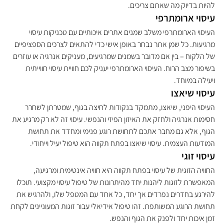
להיות בדיוק מה שאתם צריכים.
עיסוי ארומתרפי
העיסוי הארומתרפי משלב שמנים אתרים איכותיים עם טכניקות עיסוי 
מרגיעות. כל שמן אתר נבחר באופן אישי כדי להתאים לצרכים הספציפיים 
של הלקוח – בין אם מדובר בשמנים שמרגיעים, מעניקים אנרגיה או עוזרים 
בשיפור מצב הרוח. העיסוי הארומתרפי יעניק לכם חוויית עיסוי חווייתית 
ויעילה במיוחד.
עיסוי שיאצו
העיסוי היפני, שיאצו, מתמקד בנקודות לחיצה בגוף, שמטרתן לשחרר 
חסימות אנרגיה ולחזק את האיזון הפיזי והנפשי. עיסוי זה לא רק מרגיע את 
הגוף, אלא גם מחבר אתכם לתחושת רוגע פנימי ומחדד את תחושת 
המודעות העצמית. עיסוי שיאצו בפתח תקווה הוא טיפול יעיל וייחודי.
עיסוי זוגי
החוויה הזוגית של עיסוי בפתח תקווה היא חוויה אינטימית ומרגיעה, 
המאפשרת לזוגות ליהנות יחד מהיתרונות של טיפול עיסוי מקצועי. תוכלו 
להירגע בחדרים נפרדים אך יחד, כל אחד עם המטפל שלו, ולהרגיש את 
תחושת הרוגע המשותפת. זהו טיפול אידיאלי עבור זוגות המעוניינים לקחת 
זמן איכות יחד ולפנק את הגוף והנפש.