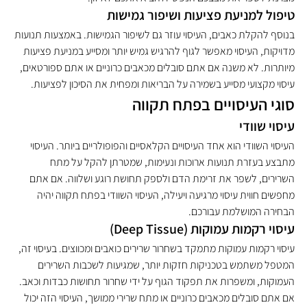
טיפול למניעת פציעות ושיפור גמישות
בנוסף להקלת כאבים, העיסוי עוזר גם לשיפור הגמישות. באמצעות תנועות 
מדויקות, העיסוי מאפשר לגוף להרגיש גמיש יותר ומסייע במניעת פציעות 
מיותרות. לא משנה אם אתם סובלים מכאבים כרוניים או אתם ספורטאים, 
עיסוי מקצועי מסייע בשמירה על הבריאות ומפחית את הסיכון לפציעות.
סוגי העיסויים בפתח תקווה
עיסוי שוודי
העיסוי השוודי הוא אחד העיסויים הקלאסיים והפופולריים ביותר. העיסוי 
מתבצע בעזרת תנועות ארוכות ונעימות, שמטרתן להקל על מתח 
השרירים, לשפר את זרימת הדם ולספק תחושת רוגע ושלווה. אם אתם 
מחפשים חווית עיסוי מרגיעה ויעילה, העיסוי השוודי בפתח תקווה יהיה 
הבחירה המושלמת עבורכם.
עיסוי רקמות עמוקות (Deep Tissue)
עיסוי רקמות עמוקות מתמקד בשחרור שרירים כואבים ומכווצים. בעיסוי זה, 
המטפל משתמש בטכניקות חזקות יותר, שמגיעות לשכבות השרירים 
העמוקות, ומשפרות את תפקוד הגוף על ידי שחרור תחושות כבדות וכאב. 
אם אתם סובלים מכאבים כרוניים או מתח שרירי ממושך, העיסוי הזה יכול 