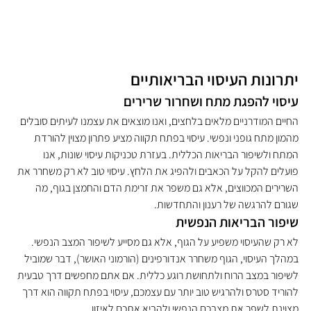
יתרונות העיסוי הבריאותיים
עיסוי להפגת מתח ושחרור שרירים
החיים המודרניים מלאים בלחצים, ואנו מוצאים את עצמנו לעיתים סובלים 
מהמון מתח גופני ונפשי. עיסוי בפתח תקווה מציע פתרון מצוין להורדת 
המתח ולשיפור הבריאות הכללית. בעזרת טכניקות עיסוי שונות, אנו 
פועלים להקל על הכאבים ולהפיג את הלחץ. עיסוי טוב לא רק משחרר את 
השרירים המכווצים, אלא גם משפר את זרימת הדם והחמצן בגוף, מה 
שגורם להרגשה של רענון והתחדשות.
שיפור הבריאות הנפשית
לא רק שהעיסוי משפיע על הגוף, אלא גם מסייע לשיפור המצב הנפשי. 
במהלך העיסוי, הגוף משחרר אנדורפינים (הורמוני האושר), דבר שמוביל 
לשיפור במצב הרוח ולתחושת רוגע כללית. אם אתם מחפשים דרך טבעית 
להוריד סטרס ולהרגיש טוב יותר עם עצמכם, עיסוי בפתח תקווה הוא דרך 
מצוינת לשפר את מצבכם הנפשי ולהביא אתכם לאיזון.