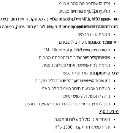
אבני סאונה
זכוכית: שקופה מחוסמת 8 מ"מ
תאורה: LED + תאורת 7 צבעים
דלי עץ וכף עץ מסורתיים
שמע: Bluetooth, FM, MP3, USB
שעון חול
חוויה מסורתית עם נוחות מודרנית: הסאונה מספקת חוויית חום יבש 
מד חום ולחות (Hygrothermograph)
רמקולים כפולים מובנים
להגברת האדים והתחושה המסורתית. השילוב בין חום עמוק, תאורה מרג
תאורת LED פנימית
יתרונות הסאונה:
תאורת כרומותרפיה ב-7 צבעים
מערכת שמע עם Bluetooth, USB ו-FM
חימום עמוק ועוצמתי לגוף
שני רמקולים מובנים
מסייעת להרפיית שרירים ולהפחתת מתחים
תורמת להתאוששות אחרי פעילות גופנית
שימוש והתקנה:
חוויית רוגע וניקוי הגוף והנפש
זמן איכות אישי ומרגיע בכל יום
מתאימה לשימוש בתוך הבית ובחללים מקורים
פועלת באמצעות חיבור חשמל תלת פאזי
נוחה לתפעול ולשימוש יומיומי
ניתן להוסיף כיסוי ייעודי להגנה מפני שמש, חום וגשם
מידע נוסף:
המחיר
אינו כולל משלוח והתקנה
עלות משלוח והתקנה:
1300 ש"ח