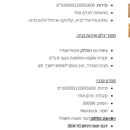
מידות:
1900X1200X1600מ"מ
מתאימה לאדם אחד
פתרון אידיאלי לבית, קליניקה או חלל וולנס פרטי.
חומרי גלם ואיכות בניה:
עשויה עץ
המלוק
איכותי ועמיד
זכוכית שקופה מחוסמת בעובי 8 מ"מ
מבנה מבודד, יציב ונעים לשימוש לאורך זמן
מפרט טכני:
מידות: 1900X1200X1600מ"מ
קיבולת: אדם אחד
הספק: 3000W
חומר: Hemlock
הסאונה כוללת:
סוג חימום: תנור סאונה חשמלי
דגם תנור: SCA-30 3KW
תנור סאונה חשמלי 3KW