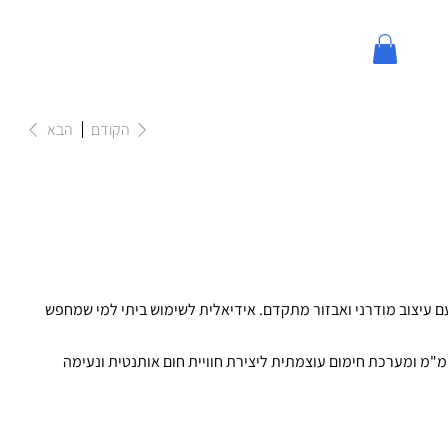
הקודם
הבא
עם עיצוב מודרני ואבזור מתקדם. אידיאלית לשימוש ביתי למי שמחפש
סאונה עשויה עץ המלוק איכותי ועמיד, עם זכוכית מחוסמת בעובי 8 מ"מ ומערכת חימום עוצמתית ליצירת חוויית חום אותנטית ונעימה