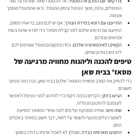
צרו קשר עם המכון או המטפל:
 אל תהססו לשאול שאלות על סוגי 
הטיפולים, עלות, משך הטיפול וניסיון המטפל. ודאו שהמטפל מוסמך 
ומנוסה.
התייעצו עם רופא במידת הצורך:
 אם יש לכם מצב בריאותי מסוים, 
התייעצו עם הרופא שלכם לפני קבלת מסאז' כדי לוודא שהוא בטוח 
ומתאים עבורכם.
הקשיבו לאינטואיציה שלכם:
 בחרו במקום ובמטפל שגורמים לכם 
להרגיש בנוח ובטוחים.
טיפים להכנה וליהנות מחוויה מרגיעה של 
מסאז' בבית שאן
כדי להפיק את המרב מחוויית המסאז' שלכם בבית שאן, הנה כמה טיפים 
חשובים:
הגיעו בזמן:
 הקדימו בכמה דקות כדי להירגע לפני הטיפול ולאפשר 
לעצמכם להתכונן מנטלית.
שתו מים:
 שתייה מספקת של מים לפני ואחרי המסאז' מסייעת 
לשטוף רעלים מהגוף ולשמור על לחות, דבר חשוב במיוחד באקלים 
החם.
הימנעו מארוחה כבדה:
 מומלץ לא לאכול ארוחה גדולה בסמוך 