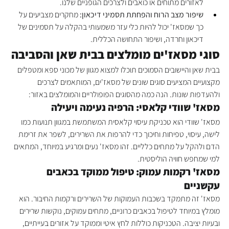
לאזורים מתוחים או כואבים ולצרכים הגופניים שלנו.
שיפור מצב הרוח והפחתת תסמיני דיכאון:
 מחקרים מצביעים על 
כך שמסאז' יכול להיות כלי עזר משמעותי בהקלה על תסמינים של 
דיכאון וחרדה, ושיפור התחושה הכללית.
סוגי מסאז'ים מומלצים בבית שאן והסביבה
בבית שאן והיישובים הסמוכים תוכלו למצוא מגוון של מכוני ספא ומטפלים 
מקצועיים המציעים סוגים שונים של מסאז'ים, המותאמים לצרכים 
ולהעדפות שונות. הנה כמה מהסוגים הפופולריים והמומלצים באזור:
מסאז' שוודי קלאסי: הרפיה נעימה ויעילה
מסאז' שוודי הוא טכניקת עיסוי קלאסית המשתמשת במגוון תנועות כמו 
לישה, עיסוי, טפיחות וחיכוך כדי להרפות את השרירים, לשפר את זרימת 
הדם ולהקל על מתחים כלליים. זהו מסאז' נעים ומרגיע במיוחד, המתאים 
למי שמחפש חוויה הוליסטית.
מסאז' רקמות עמוק: טיפול ממוקד בכאבים 
עקשניים
מסאז' זה מתמקד בשכבות העמוקות של השרירים ורקמות החיבור. הוא 
מומלץ במיוחד לטיפול בכאבים כרוניים, מתחים עמוקים, נוקשות שרירים 
ובעיות יציבה. הטכניקות כוללות לחץ איטי וממוקד על אזורים בעייתיים, 