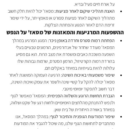
על אורח חיים פעיל ובריא.
האצת תהליכי שיקום לאחר פציעות:
 מסאז' יכול להיות חלק חשוב 
מתהליך השיקום לאחר פציעות ספורט או מאמץ יתר, על ידי שיפור 
זרימת הדם לאזור הפגוע והפחתת הצלקות.
ההשפעות המרגיעות והמאזנות של מסאז' על הנפש
הפחתת רמות סטרס וחרדה באופן ניכר:
 המגע המרגיע במהלך 
המסאז' מעודד שחרור של אנדורפינים, הורמונים טבעיים בעלי 
השפעה משככת כאבים ומשפרת את מצב הרוח. הוא גם מסייע 
בהורדת רמות הקורטיזול, הורמון הסטרס, שרמות גבוהות שלו 
עלולות להיות בעייתיות במיוחד באקלים חם.
שיפור משמעותי באיכות השינה:
 הרגיעה העמוקה המושגת לאחר 
מסאז' יכולה להקל על קשיי שינה ולשפר את עומק ואיכות השינה, 
דבר חשוב לתפקוד יומיומי מיטבי.
הגברת תחושת הרוגע והשלווה הפנימית:
 המסאז' מאפשר לגוף 
ולנפש להתנתק מהלחצים היומיומיים ולחוות רגע של שקט ושלווה, 
במיוחד באווירה הייחודית של בית שאן.
שיפור המודעות הגופנית והחיבור לגוף:
 במהלך המסאז', אנו 
מתחברים לתחושות הגוף שלנו, מה שיכול להגביר את המודעות 