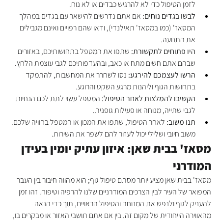
לזמן הטיפול כדי לא להרגיש כבדים או לא נוח.
לבשו בגדים נוחים:
 אם אתם נדרשים להישאר עם בגדים במהלך 
המסאז' (כמו במסאז' תאילנדי), ודאו שהם רפויים ואינם מגבילים 
את התנועה.
היו פתוחים לתקשורת:
 שתפו את המטפל בתחושותיכם, באזורים 
שבהם אתם חשים מתח או כאב, ובהעדפותיכם לגבי עוצמת הלחץ.
הרשו לעצמכם להירגע:
 נסו לשחרר את המחשבות, להתמקד 
בתחושות הגוף וליהנות מרגע השקט והרוגע.
הקשיבו להמלצות לאחר הטיפול:
 המטפל עשוי לתת לכם הנחיות 
לגבי שתייה, מנוחה או פעילות גופנית.
תנו משוב:
 לאחר הטיפול, שתפו את המכון או המטפל בחוויה שלכם. 
משוב חיובי ושלילי יכול לעזור להם לשפר את השירות.
מסאז' בבית שאן: איזון עתיק יומין בעידן 
המודרני
מסאז' בבית שאן מציע יותר מסתם טיפול גוף; הוא מהווה חיבור בין העבר 
המפואר של העיר לבין הצרכים המודרניים שלנו להרפיה וטיפוח. זהו זמן 
להעניק לגוף ולנפש את המנוחה והטיפול הראויים, תוך כדי הנאה 
מהאווירה הייחודית של מקום זה. בין אם אתם תושבי האזור או מבקרים בו, 