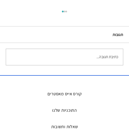
תגובות
כתיבת תגובה...
השכרת אמבטיות קרח – הפתרון המושלם
למדריכים ואירועים
קורס אייס מאסטרים
התוכניות שלנו
שאלות ותשובות