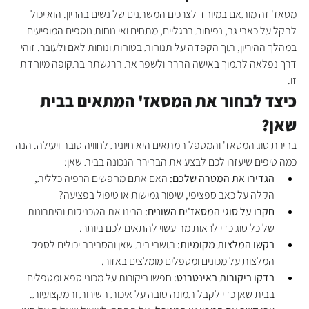
מסאז' זה מותאם במיוחד לצרכים המשתנים של נשים בהריון. הוא יכול 
להקל על כאבי גב, נפיחות ברגליים, מתחים ואי נוחות נוספים המופיעים 
במהלך ההיריון, תוך הקפדה על תנוחות בטוחות ונוחות לאם ולעובר. זוהי 
דרך נפלאה לתמוך באישה ההרה ולשפר את הרגשתה בתקופה מיוחדת 
זו.
כיצד לבחור את המסאז' המתאים בבית 
שאן?
בחירת סוג המסאז' והמטפל המתאים היא חיונית לחוויה טובה ויעילה. הנה 
כמה טיפים שיעזרו לכם לבצע את הבחירה הנכונה בבית שאן:
הגדירו את המטרה שלכם:
 האם אתם מחפשים הרפיה כללית, 
הקלה על כאב ספציפי, שיפור גמישות או טיפול בפציעה?
חקרו על סוגי המסאז'ים השונים:
 הבינו את הטכניקות והיתרונות 
של כל סוג כדי לראות מה עשוי להתאים לכם ביותר.
בקשו המלצות מקומיות:
 תושבי בית שאן והסביבה יכולים לספק 
המלצות על מכונים ומטפלים מומלצים באזור.
בדקו ביקורות באינטרנט:
 חפשו ביקורות על מכוני ספא ומטפלים 
בבית שאן כדי לקבל תמונה טובה על איכות השירות והמקצועיות.