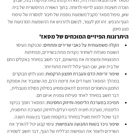
מסאז' אינו המצאה מודרנית; הוא חלק מתרבויות עתיקות רבות, שבהן 
הוכרה חשיבות המגע לריפוי ולרווחה. בתוך האווירה ההיסטורית של בית 
שאן, טיפול מסאז' מקבל משמעות נוספת של חיבור למסורת של טיפוח 
הגוף והנפש. זהו זמן לעצור, לנשום ולהרגיש את ההשפעות המרגיעות של 
מגע מיומן.
היתרונות הפיזיים המוכחים של מסאז'
הקלה משמעותית על כאבי שרירים ומתחים:
 טכניקות העיסוי 
השונות פועלות לשחרור נקודות מתח בשרירים, מפחיתות 
התכווצויות ומשפרות את גמישותם, דבר חשוב במיוחד באקלים החם 
של בית שאן, שבו הגוף עלול להיות מתוח יותר.
שיפור זרימת הדם והגברת חמצון הרקמות:
 מגע ולחץ מבוקרים 
במהלך המסאז' מעודדים את זרימת הדם, מה שמגביר את אספקת 
החמצן והחומרים המזינים לתאים ומסייע בסילוק פסולת מטבולית, 
דבר חשוב במיוחד לאחר פעילות גופנית או יום חם.
תמיכה במערכת הלימפה וחיזוק החסינות:
 המסאז' תומך בניקוז 
הלימפתי, מערכת חיונית לפינוי רעלים ולחיזוק המערכת החיסונית, 
דבר שיכול להיות מועיל במיוחד בתקופות מעבר בין עונות השנה.
שיפור ניכר בטווח התנועה והגמישות:
 עיסוי קבוע יכול להאריך את 
השרירים ולשפר את הגמישות הכללית של הגוף, דבר חשוב לשמירה 