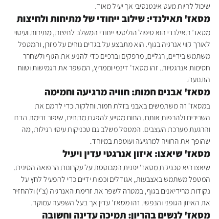
שיכול להיות מעט אינטנסיבי אך יעיל מאוד.
מסאז' תאילנדי: שילוב ייחודי של מתיחות ולחיצות
מסאז' תאילנדי הוא טיפול הוליסטי ייחודי המשלב לחיצות, מתיחות ועיסוי 
לאורך קווי אנרגיה בגוף. הוא מתבצע על בגדים נוחים על מזרן, והמטפל 
משתמש בידיים, רגליים, מרפקים וברכיים כדי להניע את הגוף ולשחרר 
חסימות אנרגטיות. זהו מסאז' דינמי וממריץ, המשפר את הגמישות וטווח 
התנועה.
מסאז' אבנים חמות: חוויה מרגיעה וחמימה
במסאז' זה משתמשים באבני בזלת חמות וחלקות כדי לחמם את 
השרירים ולהרפות אותם. החום מסייע להפגת מתחים, שיפור זרימת הדם 
והרגעת מערכת העצבים. המטפל משלב גם טכניקות עיסוי רגילות, מה 
שהופך את החוויה למרגיעה ועוטפת במיוחד.
מסאז' שיאצו: איזון אנרגטי עדין ויעיל
שיאצו היא טכניקת מסאז' יפנית המבוססת על עקרונות הרפואה הסינית. 
המטפל משתמש באצבעות, אגודלים וכפות ידיים כדי להפעיל לחץ על 
נקודות מרידיאנים בגוף, במטרה לשפר את זרימת האנרגיה (צ'י) ולהחזיר 
את האיזון הגופני והנפשי. זהו מסאז' עדין אך בעל השפעה עמוקה.
מסאז' לנשים בהריון: תמיכה עדינה וחשובה