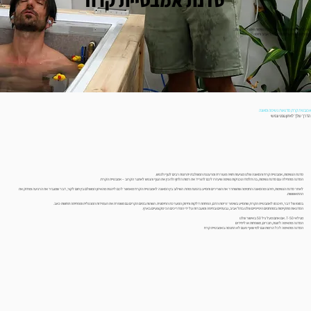
סדנת אמבטיית קרח
ואו לחוות חוויה מעצימה של סדנת נשימות ואמבטיית קרח
מתחמים המדהימים שלנו בתל אביב וחיפה
אמבטית קרח, סדנאות נשימה וסאונה
הדרך שלך לאיזון גופני ונפשי
סדנת הנשימות, אמבטיית קרח והסאונה שלנו מציעות חוויה מעוררת ומרעננת המשלבת יתרונות רבים לגוף ולנפש.
הסדנה מתחילה עם סדנת נשימות, בה תלמדו טכניקות נשימה שיעזרו לכם להוריד את רמות הלחץ ולהכין את הגוף והנפש לאתגר הקרוב – אמבטיית הקרח.
לאחר סדנת הנשימות, תיהנו מהסאונה החמימה שתשחרר את השרירים ותסייע בהפגת מתח. השילוב בין הסאונה לאמבטיית הקרח מאפשר לכם ליהנות מהאיזון המושלם בין חום לקור, דבר שמגביר את הרגיעה ומחזק את
ההתאוששות.
בסופו של דבר, תיכנסו לאמבטיית הקרח, שתסייע בשיפור זרימת הדם, הפחתת דלקות וחיזוק המערכת החיסונית. השהות במים הקרים גם משפרת את העמידות המנטלית ומפחיתה תחושת כאב.
הסדנאות מתקיימות במתחמים היפייפיים שלנו בתל אביב, גבעתיים ובחיפה ומועברות על ידי המדריכים הכי מקצועיים בארץ.
מגילאי 7-50. אם אתם מעל גיל 50 באישור שלנו
הסדנה מתאימה לזוגות, חברים, משפחות או ליחידים
הסדנה מתאימה לכל הרמות וגם למי שאף פעם לא התנסה באמבטיית קרח