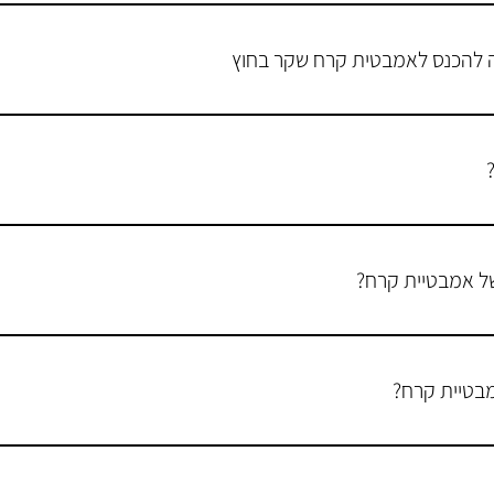
 בחורף. למרות שזה עשוי להיראות מנוגד לאינטואיציה לחשוף את עצמך למים
קשר לעונה. התרגול של חשיפה לקור, כולל אמבטיות קרח, הוא בעל יתרונות
ה להכנס לאמבטית קרח שקר בחוץ
החיסונית. כאשר אנחנו מאמנים את הגוף לחשיפה לקור אנחנו בעצם מאמנים 
כי קל להכנס אליו.. ומה שעוד יכול להקשות את הדבר זה מזג אוויר חורפי ו
 לאמבטית קרח, אם על ידי בגדים חמים או מקלחת חמה. וככה הכניסה תהיה 
ותנו להכנס זה תמיד יכול לעזור.
ר בארץ!!
ל אמבטיית קרח?
ת גבוהה יותר, שינה עמוקה יותר, הקלה על כאב שרירים, התאוששות מוגברת מ
בטיית קרח?
הזמן המינימלי אצלנו בIce Guru הוא 3 דקות, ה2 דקות הראשונות יכולות להיות קצת 
קרח.