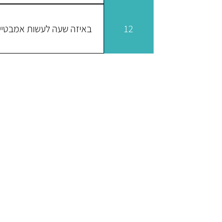
אמבטיית קרח לאחר פעילות גופנ
אימון גופני סיבי השריר מתפרקי
12
באיזה שעה לעשות אמבטיי
לפרק את סיבי השריר כפי שהוא
כמה שיותר מהירה, מומלץ לעשו
לאחר מכן.
אנחנו ממליצים על להכנס בבוקר
הגוף ולגרום לו לחשוב שזה בוק
אנרגיות טובות, וככה נוכל לנצל