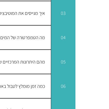
כן, כמובן שעושים אמבטיית קרח
אמבטיות קרח בשגרה שלנו ללא 
03
איך מגייסים את המוטיבצי
הרווחה הכללית וחיזוק המערכת 
אמבטיית קרח זה לא תמיד הדבר ה
לחמם את הגוף טוב לפני הכניסה
04
מה הטמפרטורה של המים?
עם עוד אדם קרוב שיוכל לדרבן א
הטמפרטורה של המים אצלנו נעה בין 0-4 מעלות- הכי ק
05
מהם היתרונות המרכזיים ש
חיזוק המערכת החיסונית, עירנו
06
כמה זמן מומלץ לטבול באמ
ותרוויחו את יתרונות אמבטיית ה