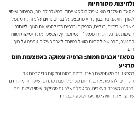
ולחיצות מסורתיות
מסאז' תאילנדי הוא טיפול הוליסטי ייחודי המשלב לחיצות, מתיחות ועיסוי 
לאורך קווי אנרגיה בגוף. הוא מתבצע על בגדים נוחים על מזרן, והמטפל 
משתמש בידיים, רגליים, מרפקים וברכיים כדי להניע את הגוף ולשחרר 
חסימות אנרגטיות. זהו מסאז' דינמי וממריץ, המשפר את הגמישות וטווח 
התנועה, דבר שיכול להיות מועיל במיוחד לאחר פעילות גופנית על חוף 
הים.
מסאז' אבנים חמות: הרפיה עמוקה באמצעות חום 
מרגיע
במסאז' זה משתמשים באבני בזלת חמות וחלקות כדי לחמם את 
השרירים ולהרפות אותם. החום מסייע להפגת מתחים, שיפור זרימת הדם 
והרגעת מערכת העצבים. המטפל משלב גם טכניקות עיסוי רגילות, מה 
שהופך את החוויה למרגיעה ועוטפת במיוחד.