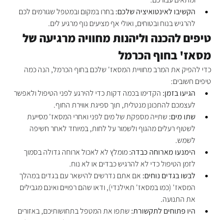
הקשיבו לאינטואיציה שלכם:
 בחרו במקום ובמטפל שגורמים לכם 
להרגיש בנוח ובטוחים, ואולי אף מציעים נוף מרגיע לים.
טיפים להכנה וליהנות מחוויה מרגיעה של 
מסאז' בחוף הכרמל
כדי להפיק את המרב מחוויית המסאז' שלכם בחוף הכרמל, הנה כמה 
טיפים חשובים:
הגיעו בזמן:
 הקדימו בכמה דקות כדי להירגע לפני הטיפול ולאפשר 
לעצמכם להתכונן מנטלית, תוך ספיגת אווירת החוף.
שתו מים:
 שתייה מספקת של מים לפני ואחרי המסאז' מסייעת 
לשטוף רעלים מהגוף ולשמור על לחות, במיוחד לאחר חשיפה 
לשמש.
הימנעו מארוחה כבדה:
 מומלץ לא לאכול ארוחה גדולה בסמוך 
לזמן הטיפול כדי לא להרגיש כבדים או לא נוח.
לבשו בגדים נוחים:
 אם אתם נדרשים להישאר עם בגדים במהלך 
המסאז' (כמו במסאז' תאילנדי), ודאו שהם רפויים ואינם מגבילים 
את התנועה.
היו פתוחים לתקשורת:
 שתפו את המטפל בתחושותיכם, באזורים 