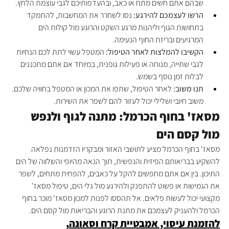
שבהם אתם חשים מתח או כאב, ובהעדפותיכם לגבי עוצמת הלחץ.
הרשו לעצמכם להירגע:
 נסו לשחרר את המחשבות, להתמקד 
בתחושות הגוף וליהנות מרגע השקט והרוגע מול קולות הים 
המרגיעים ובריזת החוף הנעימה.
הקשיבו להמלצות לאחר הטיפול:
 המטפל עשוי לתת לכם הנחיות 
לגבי שתייה, מנוחה או פעילות גופנית, במיוחד אם אתם מתכננים 
לבלות זמן נוסף בשמש.
תנו משוב:
 לאחר הטיפול, שתפו את המכון או המטפל בחוויה שלכם. 
משוב חיובי ושלילי יכול לעזור להם לשפר את השירות.
מסאז' בחוף הכרמל: מתנה לגוף ולנפש 
מול קסם הים
מסאז' בחוף הכרמל מציע לתושבי האזור ומבקריו הזדמנות נפלאה 
להשקיע בבריאותם הפיזית והנפשית, תוך הנאה מהיופי והשלווה של הים 
התיכון. בין אם אתם מחפשים להקל על כאבים, להפחית מתחים, לשפר 
את הגמישות או פשוט להתפנק ולהירגע מול גלי הים, טיפול מסאז' 
מקצועי יכול לעשות פלאים. אל תהססו לפנות למכון מסאז' מוכר בחוף 
הכרמל ולהעניק לעצמכם את מתנת הרוגע והבריאות מול קסם הים.
להזמנת עיסוי, אמבטיית קרח וסאונה
, 