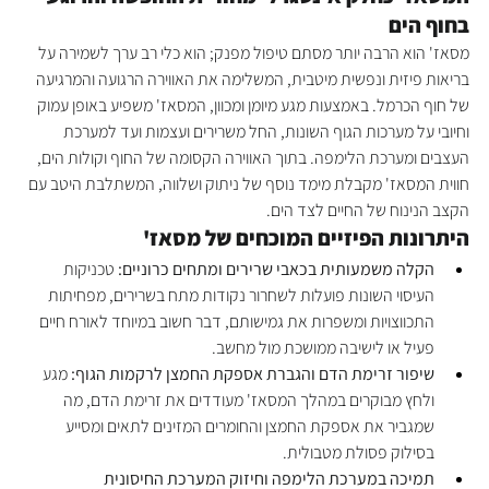
בחוף הים
מסאז' הוא הרבה יותר מסתם טיפול מפנק; הוא כלי רב ערך לשמירה על 
בריאות פיזית ונפשית מיטבית, המשלימה את האווירה הרגועה והמרגיעה 
של חוף הכרמל. באמצעות מגע מיומן ומכוון, המסאז' משפיע באופן עמוק 
וחיובי על מערכות הגוף השונות, החל משרירים ועצמות ועד למערכת 
העצבים ומערכת הלימפה. בתוך האווירה הקסומה של החוף וקולות הים, 
חווית המסאז' מקבלת מימד נוסף של ניתוק ושלווה, המשתלבת היטב עם 
הקצב הנינוח של החיים לצד הים.
היתרונות הפיזיים המוכחים של מסאז'
הקלה משמעותית בכאבי שרירים ומתחים כרוניים:
 טכניקות 
העיסוי השונות פועלות לשחרור נקודות מתח בשרירים, מפחיתות 
התכווצויות ומשפרות את גמישותם, דבר חשוב במיוחד לאורח חיים 
פעיל או לישיבה ממושכת מול מחשב.
שיפור זרימת הדם והגברת אספקת החמצן לרקמות הגוף:
 מגע 
ולחץ מבוקרים במהלך המסאז' מעודדים את זרימת הדם, מה 
שמגביר את אספקת החמצן והחומרים המזינים לתאים ומסייע 
בסילוק פסולת מטבולית.
תמיכה במערכת הלימפה וחיזוק המערכת החיסונית 