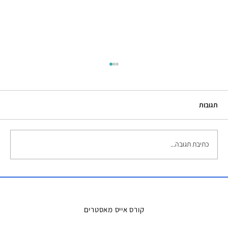
תגובות
כתיבת תגובה...
השכרת אמבטיות קרח – הפתרון המושלם
למדריכים ואירועים
קורס אייס מאסטרים