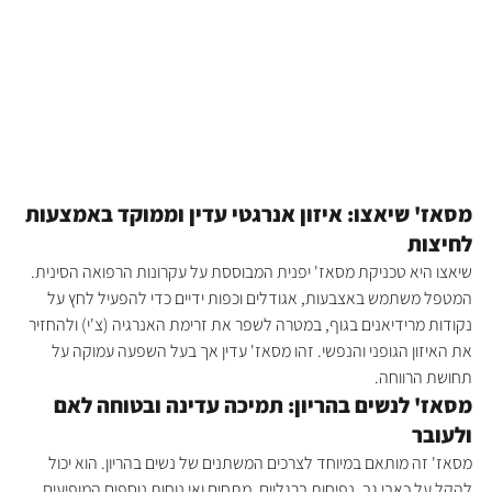
מסאז' שיאצו: איזון אנרגטי עדין וממוקד באמצעות 
לחיצות
שיאצו היא טכניקת מסאז' יפנית המבוססת על עקרונות הרפואה הסינית. 
המטפל משתמש באצבעות, אגודלים וכפות ידיים כדי להפעיל לחץ על 
נקודות מרידיאנים בגוף, במטרה לשפר את זרימת האנרגיה (צ'י) ולהחזיר 
את האיזון הגופני והנפשי. זהו מסאז' עדין אך בעל השפעה עמוקה על 
תחושת הרווחה.
מסאז' לנשים בהריון: תמיכה עדינה ובטוחה לאם 
ולעובר
מסאז' זה מותאם במיוחד לצרכים המשתנים של נשים בהריון. הוא יכול 
להקל על כאבי גב, נפיחות ברגליים, מתחים ואי נוחות נוספים המופיעים 