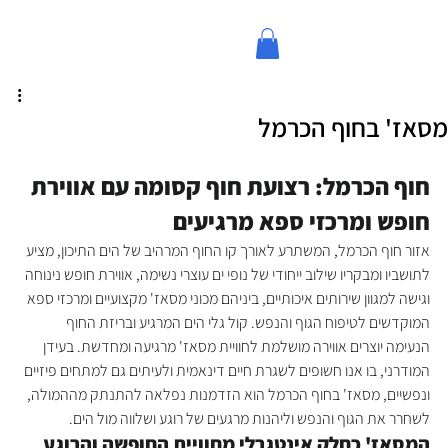
מסאז' בחוף הכרמל
חוף הכרמל: רצועת חוף קסומה עם אווירת 
חופש ומרכזי ספא מרגיעים
אזור חוף הכרמל, המשתרע לאורך קו החוף המרהיב של הים התיכון, מציע 
לתושביו ומבקריו שילוב ייחודי של נופי ים עוצרי נשימה, אווירת חופש נינוחה 
וגישה למגוון שירותים איכותיים, ביניהם מכוני מסאז' מקצועיים ומרכזי ספא 
המוקדשים לטיפוח הגוף והנפש. קול גלי הים המרגיע ובריזת החוף 
הנעימה יוצרים אווירה מושלמת לחוויית מסאז' מרגיעה ומחדשת. בעידן 
המודרני, בו אנו חשופים לשגרת חיים דינאמית ולעיתים גם למתחים פיזיים 
ונפשיים, מסאז' בחוף הכרמל הוא הזדמנות נפלאה להתנתק מההמולה, 
לשחרר את הגוף והנפש וליהנות מרגעים של רוגע ושלווה מול הים.
המסאז' כחלק אינטגרלי מחוויית החופשה והרוגע 