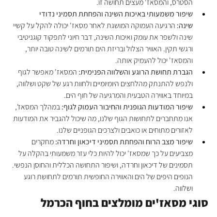
הסטרס, והמסאז' מעצים תחושה זו.
שיפור משמעותי באיכות השינה והפחתת תסמיני נדודי 
שינה:
 הרגיעה העמוקה המושגת לאחר מסאז' יכולה להקל על קשיי 
שינה ולשפר את עומק ואיכות השינה, דבר חיוני לתפקוד קוגניטיבי 
ורגשי תקין. האוויר הצלול ובריזת הים תורמים לשינה טובה יותר, 
והמסאז' יכול להעמיק אותה.
הגברת תחושת הרוגע והשלווה הפנימית:
 המסאז' מאפשר לגוף 
ולנפש להתנתק מהלחצים היומיומיים ולחוות רגע של שקט ושלווה, 
במיוחד באווירה הטבעית והמרגיעה של חוף הים.
שיפור המודעות הגופנית והחיבור העמוק לגוף:
 במהלך המסאז', 
אנו מתחברים לתחושות הגוף שלנו, מה שיכול להגביר את המודעות 
לאזורים מתוחים או כואבים ולצרכים הגופניים שלנו.
שיפור מצב הרוח והפחתת תסמיני דיכאון וחרדה:
 מחקרים 
מצביעים על כך שמסאז' יכול להיות כלי עזר משמעותי בהקלה על 
תסמינים של דיכאון וחרדה, ושיפור התחושה הכללית והחוסן הנפשי. 
הנופים היפים של הים והאווירה החופשית תורמים לתחושת רוגע 
ושלווה.
סוגי מסאז'ים מומלצים בחוף הכרמל 