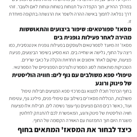
במהלך ההיריון, תוך הקפדה על תנוחות בטוחות ונוחות לאם ולעובר. זוהי 
דרך נפלאה לתמוך באישה ההרה ולשפר את הרגשתה בתקופה מיוחדת 
זו.
מסאז' ספורטאים: שיפור ביצועים והתאוששות 
מהירה לאחר פעילות גופנית בים
מסאז' זה מיועד לספורטאים ולעוסקים בפעילות גופנית אינטנסיבית, כמו 
ריצה על החוף, גלישה או שחייה בים. הוא מסייע בשיפור הביצועים, מניעת 
פציעות, שיקום לאחר אימונים או תחרויות והקלה על כאבי שרירים. 
הטכניקות מותאמות לסוג הספורט ולצרכים הספציפיים של הספורטאי.
טיפולי ספא משולבים עם נוף לים: חוויה הוליסטית 
של פינוק ורוגע
בחוף הכרמל תוכלו למצוא גם מרכזי ספא המציעים חבילות טיפול 
משולבות, הכוללות מסאז'ים בשילוב עם טיפולי פנים, פילינג גוף, עטיפות 
ועוד, כאשר רבים מהם מציעים נוף עוצר נשימה לים. חבילות אלו מציעות 
חוויה הוליסטית של פינוק ורוגע, המאפשרת לכם להתנתק לחלוטין 
משגרת היום תוך התמזגות עם האווירה הקסומה של החוף.
כיצד לבחור את המסאז' המתאים בחוף 