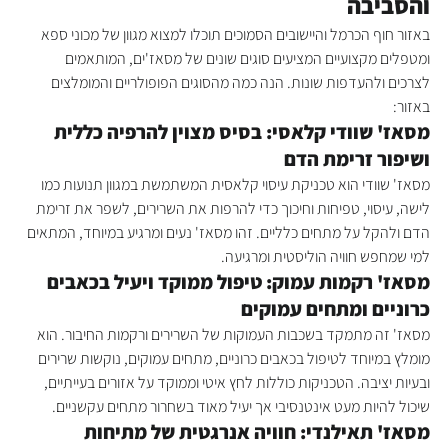
והסביבה
באזור חוף הכרמל והיישובים הסמוכים תוכלו למצוא מגוון של מכוני ספא 
ומטפלים מקצועיים המציעים סוגים שונים של מסאז'ים, המותאמים 
לצרכים ולהעדפות שונות. הנה כמה מהסוגים הפופולריים והמומלצים 
באזור:
מסאז' שוודי קלאסי: בסיס מצוין להרפיה כללית 
ושיפור זרימת הדם
מסאז' שוודי הוא טכניקת עיסוי קלאסית המשתמשת במגוון תנועות כמו 
לישה, עיסוי, טפיחות וחיכוך כדי להרפות את השרירים, לשפר את זרימת 
הדם ולהקל על מתחים כלליים. זהו מסאז' נעים ומרגיע במיוחד, המתאים 
למי שמחפש חוויה הוליסטית ומרגיעה.
מסאז' רקמות עמוק: טיפול ממוקד ויעיל בכאבים 
כרוניים ומתחים עמוקים
מסאז' זה מתמקד בשכבות העמוקות של השרירים ורקמות החיבור. הוא 
מומלץ במיוחד לטיפול בכאבים כרוניים, מתחים עמוקים, נוקשות שרירים 
ובעיות יציבה. הטכניקות כוללות לחץ איטי וממוקד על אזורים בעייתיים, 
שיכול להיות מעט אינטנסיבי אך יעיל מאוד בשחרור מתחים עקשניים.
מסאז' תאילנדי: חוויה אנרגטית של מתיחות 