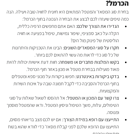
הכרמל?
בחירת סוג המסאז' והמטפל המתאים היא חיונית לחוויה טובה ויעילה. הנה 
כמה טיפים שיעזרו לכם לבצע את הבחירה הנכונה בחוף הכרמל:
הגדירו את הצורך שלכם:
 האם אתם מחפשים הרפיה כללית, 
הקלה על כאב ספציפי, שיפור גמישות, טיפול בפציעה או חוויה 
הוליסטית של פינוק מול הים?
חקרו על סוגי המסאז'ים השונים:
 הבינו את הטכניקות והיתרונות 
של כל סוג כדי לראות מה עשוי להתאים לכם ביותר.
בקשו המלצות מחברים או משפחה:
 חוות דעת אישיות יכולות להיות 
מאוד מועילות בבחירת מטפל או מכון באזור חוף הכרמל.
בדקו ביקורות באינטרנט:
 חפשו ביקורות על מכוני ספא ומטפלים 
בחוף הכרמל והסביבה כדי לקבל תמונה טובה על איכות השירות 
והמקצועיות.
צרו קשר עם המכון או המטפל:
 אל תהססו לשאול שאלות על סוגי 
הטיפולים, עלות, משך הטיפול וניסיון המטפל. ודאו שהמטפל מוסמך 
ומנוסה.
התייעצו עם רופא במידת הצורך:
 אם יש לכם מצב בריאותי מסוים, 
התייעצו עם הרופא שלכם לפני קבלת מסאז' כדי לוודא שהוא בטוח 
ומתאים עבורכם.