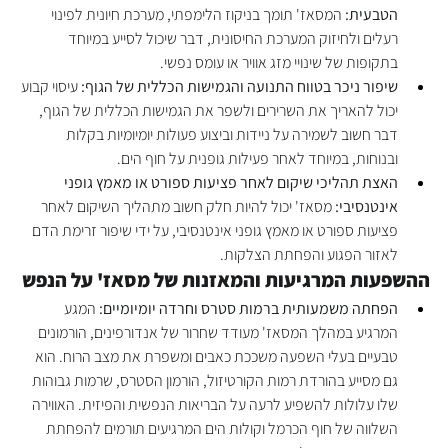
הטבעית:
 המסאז' תומך בניקוז הלימפתי, מערכת חיונית לפינוי 
רעלים ולחיזוק המערכת החיסונית, דבר שיכול לסייע במיוחד 
בתקופות של שינויי מזג אוויר או עומס נפשי.
שיפור ניכר בטווח התנועה והגמישות הכללית של הגוף:
 עיסוי קבוע 
יכול להאריך את השרירים ולשפר את הגמישות הכללית של הגוף, 
דבר חשוב לשמירה על ניידות וביצוע פעולות יומיומיות בקלות 
ובנוחות, במיוחד לאחר פעילות גופנית על חוף הים.
האצת תהליכי שיקום לאחר פציעות ספורט או מאמץ גופני 
אינטנסיבי:
 מסאז' יכול להיות חלק חשוב מתהליך השיקום לאחר 
פציעות ספורט או מאמץ גופני אינטנסיבי, על ידי שיפור זרימת הדם 
לאזור הפגוע והפחתת הצלקות.
ההשפעות המרגיעות והמאזנות של מסאז' על הנפש
הפחתה משמעותית ברמות סטרס וחרדה יומיומיים:
 המגע 
המרגיע במהלך המסאז' מעודד שחרור של אנדורפינים, הורמונים 
טבעיים בעלי השפעה משככת כאבים ומשפרת את מצב הרוח. הוא 
גם מסייע בהורדת רמות הקורטיזול, הורמון הסטרס, שרמות גבוהות 
שלו עלולות להשפיע לרעה על הבריאות הנפשית והפיזית. האווירה 
השלווה של חוף הכרמל וקולות הים המרגיעים תורמים להפחתת 