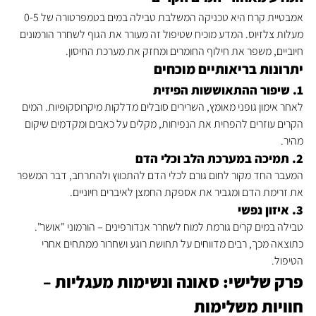
אמבטיית קרח היא טכניקה המשלבת טבילה במים בטמפרטורה של 0-5 
מעלות צלזיוס. המדע מוכיח שטיפול זה מעורר את הגוף לשחרר הורמונים 
חיוביים, משפר את חילוף החומרים ומחזק את מערכת החיסון.
יתרונות בריאותיים מוכחים
1. שיפור ההתאוששות הפיזית
לאחר אימון גופני מאומץ, השרירים סובלים מדלקות מיקרוסקופיות. המים 
הקרים עוזרים להפחית את הנפיחות, מקלים על כאבים ומקדמים שיקום 
מהיר.
2. תמיכה במערכת הלב וכלי הדם
המעבר החד מקור לחום גורם לכלי הדם להתכווץ ולהתרחב, דבר המשפר 
את זרימת הדם ומגביר את אספקת החמצן לאיברים חיוניים.
3. איזון נפשי
טבילה במים קרים גורמת למוח לשחרר אנדורפינים – הורמוני "אושר". 
כתוצאה מכך, רבים מדווחים על תחושת רוגע ושחרור ממתחים אחרי 
הטיפול.
פרק שלישי: סאונה ונשימות מעגליות – 
חוויות משלימות