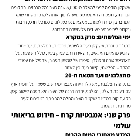
אשקלון הוקמה לפני למעלה מ-5,000 שנה כעיר נמל מרכזית. בתקופת 
הברונזה, תפקידה האסטרטגי סייע להפוך אותה למרכז מסחרי שוקק, 
המחבר בין מזרח למערב. ממצאים ארכיאולוגיים כמו כלי חרס, חרבות 
ונקרופוליס מרהיב מעידים על עושרה התרבותי.
ימי הפלשתים: פרק במקרא
בתנ"ך מוזכרת אשקלון כעיר פלשתית מרכזית. הפלשתים, עם ייחודי 
שהגיע מהאיים האגאיים, השאירו חותם עמוק בעיר, כולל השפעות על 
הארכיטקטורה והפולחן. סיפורו של שמשון הגיבור, שהפיל את עמודי 
המקדש הפלשתי, קשור בעקיפין לאזור.
מהצלבנים ועד המאה ה-20
בתקופה הצלבנית, אשקלון הייתה מבצר ימי חשוב ששמר על חופי הארץ. 
עם דעיכת השלטון הצלבני, ירדה קרנה של העיר והיא הפכה ליישוב קטן. 
רק עם קום המדינה שוקמה העיר והחלה להתפתח במהירות לעיר 
מודרנית ותוססת.
פרק שני: אמבטיות קרח – חידוש בריאותי 
עולמי
המדע מאחורי המים הקרים