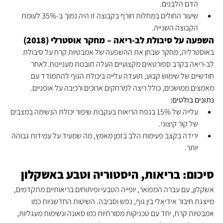
הדם הלבנים.
שיעור החולים במחלות חורף בקבוצה זו היה נמוך ב-35% לעומת 
הקבוצה השנייה.
השפעה על סיבולת לב-ריאה – מחקר אוסטרלי (2018)
באוסטרליה, מחקר שבחן את ההשפעה של אמבטיות קרח על סיבולת 
לב-ריאה בקרב ספורטאים מקצועיים העלה תובנות מעניינות.לאחר 
חודשיים של שימוש קבוע, תועדה עלייה ביכולת הגוף להתמודד עם 
מאמצים ממושכים, כולל ריצה למרחקים ארוכים ורכיבה על אופניים.
נתונים בולטים:
עלייה של 15% בנפח הריאות בעקבות שיפור יכולת הנשימה במצבים 
של קור קיצוני.
ירידה בקצב פעימות הלב בזמן מאמץ, מה שמעיד על עמידות גבוהה 
יותר.
סיכום: בריאות, היסטוריה וטבע באשקלון
אשקלון, עם עברה המפואר, יופייה הטבעי ופיתוחים בריאותיים מתקדמים, 
מייצגת חיבור אידיאלי בין גוף, נפש וסביבה. השיטות החדשניות כמו 
אמבטיות קרח, יחד עם טכניקות מסורתיות כמו סאונה ונשימות מעגליות, 