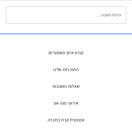
כתיבת תגובה...
השכרת אמבטיות קרח – הפתרון המושלם
למדריכים ואירועים
קורס אייס מאסטרים
התוכניות שלנו
שאלות ותשובות
אירועי פופ-אפ
אמבטית קרח בחברה