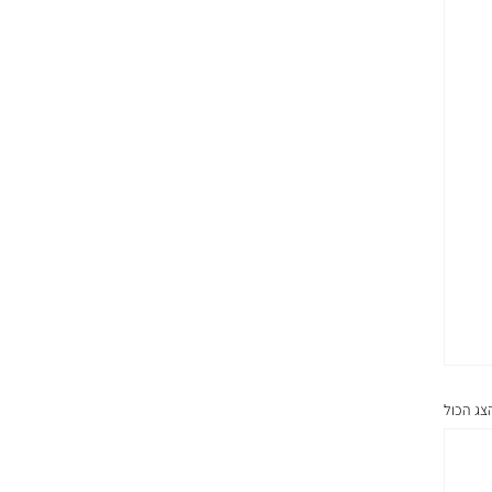
צג הכול