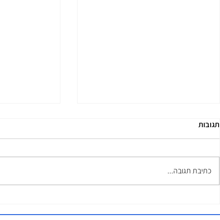
תגובות
סדנאות
כתיבת תגובה...
השכרת אמבטיו
המושלם למדריכ