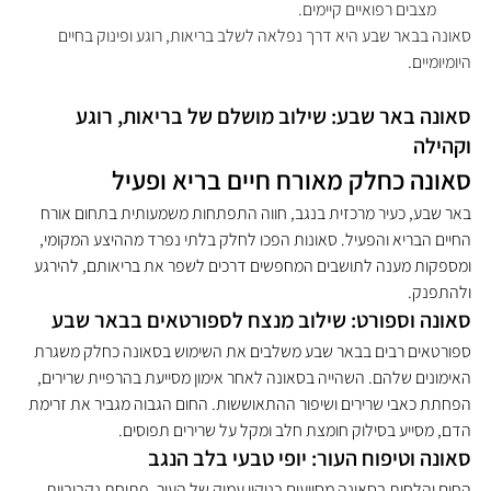
מצבים רפואיים קיימים.
סאונה בבאר שבע היא דרך נפלאה לשלב בריאות, רוגע ופינוק בחיים 
היומיומיים.
סאונה באר שבע: שילוב מושלם של בריאות, רוגע 
וקהילה
סאונה כחלק מאורח חיים בריא ופעיל 
באר שבע, כעיר מרכזית בנגב, חווה התפתחות משמעותית בתחום אורח 
החיים הבריא והפעיל. סאונות הפכו לחלק בלתי נפרד מההיצע המקומי, 
ומספקות מענה לתושבים המחפשים דרכים לשפר את בריאותם, להירגע 
ולהתפנק.
סאונה וספורט: שילוב מנצח לספורטאים בבאר שבע
ספורטאים רבים בבאר שבע משלבים את השימוש בסאונה כחלק משגרת 
האימונים שלהם. השהייה בסאונה לאחר אימון מסייעת בהרפיית שרירים, 
הפחתת כאבי שרירים ושיפור ההתאוששות. החום הגבוה מגביר את זרימת 
הדם, מסייע בסילוק חומצת חלב ומקל על שרירים תפוסים.
סאונה וטיפוח העור: יופי טבעי בלב הנגב
החום והלחות בסאונה מסייעים בניקוי עמוק של העור, פתיחת נקבוביות 