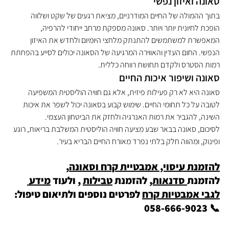
סאונה ואיזון נפשי
בתוך ההמולה של החיים המודרניים, מציאת רגעים של שקט ושלווה 
הופכת לחיונית יותר ויותר. סאונה מספקת מרחב ייחודי להרפיה, 
המאפשרת למשתמשים להתנתק מלחצי היומיום ולחדש את האיזון 
הנפשי. החום העדין והאווירה המרגיעה של הסאונה יכולים לסייע בהפחתת 
רמות הסטרס ולקדם תחושת רווחה כללית.
סאונה ושיפור איכות החיים
סאונה היא לא רק פעילות פיזית, אלא גם חוויה הוליסטית המשפיעה 
לטובה על כל תחומי החיים. שימוש קבוע בסאונה יכול לשפר את איכות 
השינה, להגביר את רמות האנרגיה ולחזק את הביטחון העצמי.
לסיכום, סאונה בבאר שבע מציעה חוויה הוליסטית המשלבת בריאות, רוגע 
ופינוק, ומהווה חלק בלתי נפרד מאורח החיים הבריא בעיר.
להזמנת עיסוי, אמבטיית קרח וסאונה
, 
להזמנת
 סדנאות,
 להזמנת 
טבילות
 , ולעוד 
מידע 
לגבי אמבטיות קרח
 לפרטים נוספים ולתיאום טיפול: 
📞 058-666-9023