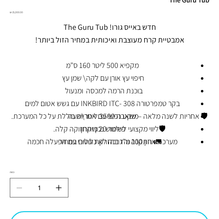
מחיר
חדש באייס גורו! The Guru Tub
אמבטיית קרח מעוצבת ואיכותית במחיר הזול ביותר!
מקפיא 500 ליטר 160 ס"מ
חיפוי עץ אורן עם לקה\ שמן עץ
בוכנת הרמה למכסה ומנעול
בקר טמפרטורה INKBIRD ITC- 308 עם גשש אטום למים
משאבה 3500 ליטר\שעה
🛡 אחריות לשנה מלאה – שקט נפשי עם אחריות כוללת על כל המערכת.
פילטר 20 מיקרון
🛡ליווי מקצועי לשימוש נכון ותחזוקה קלה.
מערכת אוזון 100 מ"ג בהזרקת ונטורי עם הפעלה חכמה
🚛 התקנה והדרכה לא כלולים במחיר
כמות