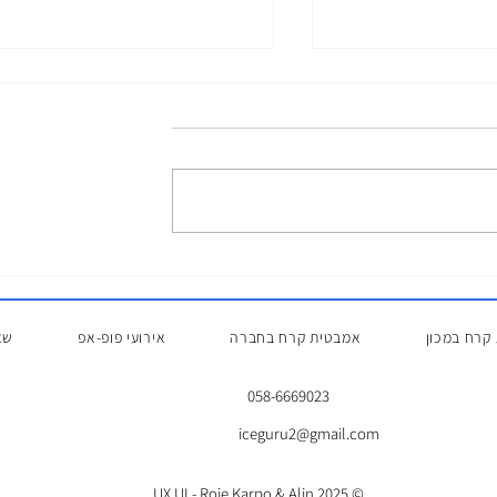
אמבטיית קרח לפני אימון
ת קרח – הפתרון
ים ואירועים
קרח במכון
אמבטית קרח בחברה
אירועי פופ-אפ
שא
058-6669023
iceguru2@gmail.com
Roie Karpo
&
Alin
© 2025 UX UI -