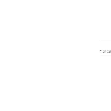
צג הכול